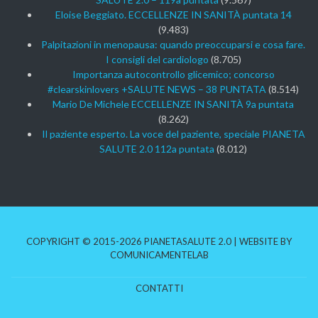
Eloise Beggiato. ECCELLENZE IN SANITÀ puntata 14
(9.483)
Palpitazioni in menopausa: quando preoccuparsi e cosa fare.
I consigli del cardiologo
(8.705)
Importanza autocontrollo glicemico; concorso
#clearskinlovers +SALUTE NEWS – 38 PUNTATA
(8.514)
Mario De Michele ECCELLENZE IN SANITÀ 9a puntata
(8.262)
Il paziente esperto. La voce del paziente, speciale PIANETA
SALUTE 2.0 112a puntata
(8.012)
COPYRIGHT © 2015-2026 PIANETASALUTE 2.0 | WEBSITE BY
COMUNICAMENTELAB
CONTATTI