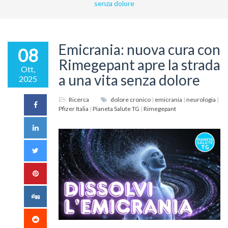
senza dolore
Emicrania: nuova cura con
08
Rimegepant apre la strada
Ott,
a una vita senza dolore
2025
Ricerca
dolore cronico
|
emicrania
|
neurologia
|
Pfizer Italia
|
Pianeta Salute TG
|
Rimegepant