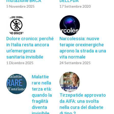
mutazione BRCA
DELL’FDA
5 Novembre 2025
17 Settembre 2020
Dolore cronico: perché
Narcolessia: nuove
in Italia resta ancora
terapie orexinergiche
un’emergenza
aprono la strada a una
sanitaria invisibile
vita normale
1 Dicembre 2025
24 Settembre 2025
Malattie
rare nella
terza età:
quando la
Tirzepatide approvato
fragilità
da AIFA: una svolta
diventa
nella cura del diabete
invisibile
di tipo 2