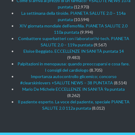
Come si arriva al prezzo di un farmaco? +SALUTE NEWS 107a
puntata
(12.970)
La settimana della tiroide. PIANETA SALUTE 2.0 – 114a
puntata
(10.594)
XIV giornata mondiale dell’emofilia. PIANETA SALUTE 2.0
110a puntata
(9.994)
Combattere superbatteri con i laboratori hi-tech. PIANETA
SALUTE 2.0 – 119a puntata
(9.567)
Eloise Beggiato. ECCELLENZE IN SANITÀ puntata 14
(9.483)
Palpitazioni in menopausa: quando preoccuparsi e cosa fare.
I consigli del cardiologo
(8.705)
Importanza autocontrollo glicemico; concorso
#clearskinlovers +SALUTE NEWS – 38 PUNTATA
(8.514)
Mario De Michele ECCELLENZE IN SANITÀ 9a puntata
(8.262)
Il paziente esperto. La voce del paziente, speciale PIANETA
SALUTE 2.0 112a puntata
(8.012)