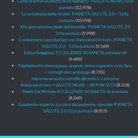
Come si arriva al prezzo di un farmaco? +SALUTE NEWS 107a
puntata
(12.976)
La settimana della tiroide. PIANETA SALUTE 2.0 – 114a
puntata
(10.596)
XIV giornata mondiale dell’emofilia. PIANETA SALUTE 2.0
110a puntata
(9.998)
Combattere superbatteri con i laboratori hi-tech. PIANETA
SALUTE 2.0 – 119a puntata
(9.569)
Eloise Beggiato. ECCELLENZE IN SANITÀ puntata 14
(9.489)
Palpitazioni in menopausa: quando preoccuparsi e cosa fare.
I consigli del cardiologo
(8.735)
Importanza autocontrollo glicemico; concorso
#clearskinlovers +SALUTE NEWS – 38 PUNTATA
(8.518)
Mario De Michele ECCELLENZE IN SANITÀ 9a puntata
(8.269)
Il paziente esperto. La voce del paziente, speciale PIANETA
SALUTE 2.0 112a puntata
(8.015)