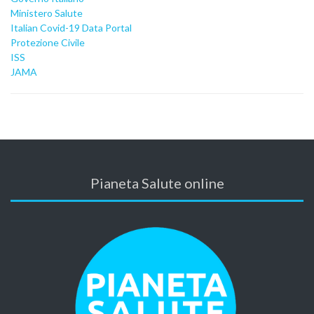
Ministero Salute
Italian Covid-19 Data Portal
Protezione Civile
ISS
JAMA
Pianeta Salute online