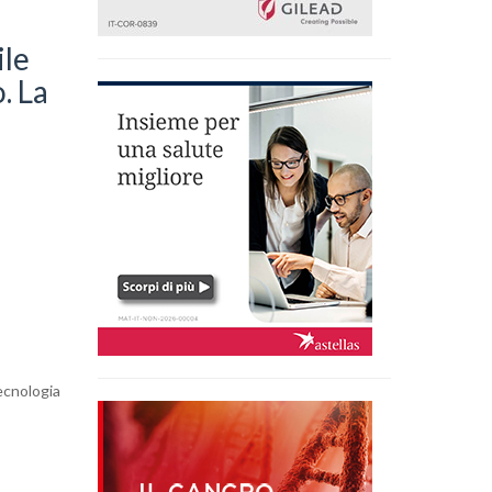
ile
. La
i
tecnologia