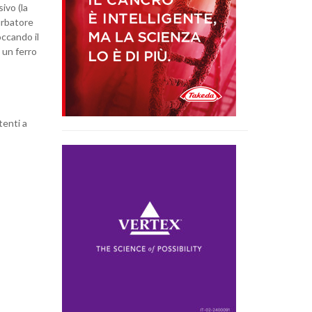
ivo (la
urbatore
occando il
 un ferro
tenti a