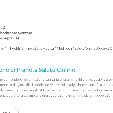
lds)
 localmente avanzato
to negli USA)
s #TTFields #InnovazioneMedica #MedTech #SaluteOnline #RicercaO
one di Pianeta Salute Online
 per rendere l’informazione sanitaria chiara, affidabile e accessibile a tutt
posto da giornalisti, medici ed esperti di divulgazione scientifica che 
la medicina in contenuti utili per la vita quotidiana. Ogni articolo è verif
denza, perché crediamo che una popolazione informata sia una popolazion
s posts