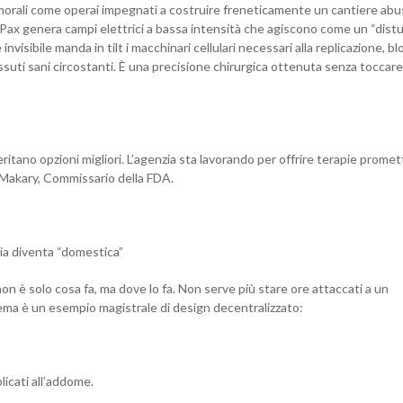
orali come operai impegnati a costruire freneticamente un cantiere abus
e Pax genera campi elettrici a bassa intensità che agiscono come un “dist
isibile manda in tilt i macchinari cellulari necessari alla replicazione, bl
suti sani circostanti. È una precisione chirurgica ottenuta senza toccare
ritano opzioni migliori. L’agenzia sta lavorando per offrire terapie promet
 Makary, Commissario della FDA.
gia diventa “domestica”
n è solo cosa fa, ma dove lo fa. Non serve più stare ore attaccati a un
tema è un esempio magistrale di design decentralizzato:
licati all’addome.