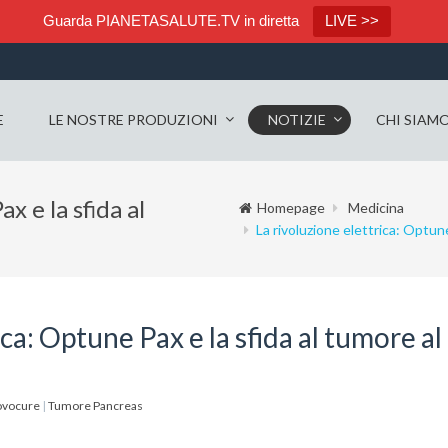
Guarda PIANETASALUTE.TV in diretta
LIVE >>
E
LE NOSTRE PRODUZIONI
NOTIZIE
CHI SIAM
x e la sfida al
Homepage
Medicina
La rivoluzione elettrica: Optun
ca: Optune Pax e la sfida al tumore al
vocure
|
Tumore Pancreas