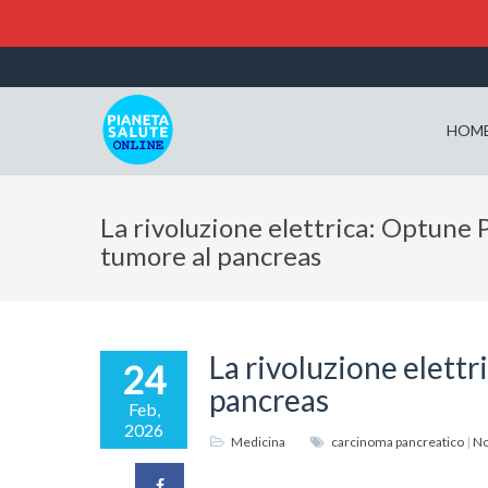
HOM
La rivoluzione elettrica: Optune Pa
tumore al pancreas
La rivoluzione elettri
24
pancreas
Feb,
2026
Medicina
carcinoma pancreatico
|
No