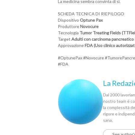
La medicina sembra convinta di sì.
SCHEDA TECNICA DI RIEPILOGO
Dispositivo
Optune Pax
Produttore
Novocure
Tecnologia
Tumor Treating Fields (TTFie
Target
Adulti con carcinoma pancreatico
Approvazione
FDA (Uso clinico autorizza
#OptunePax #Novocure #TumorePancrea
#FDA
La Redazi
Dal 2000 lavoriamo
nostro team è com
la complessità del
rigore e indipen
sana.
See author'