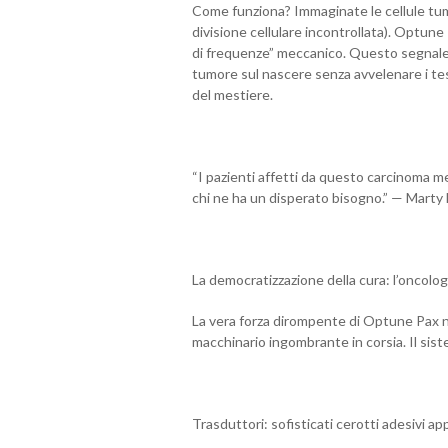
Come funziona? Immaginate le cellule tum
divisione cellulare incontrollata). Optun
di frequenze” meccanico. Questo segnale inv
tumore sul nascere senza avvelenare i tes
del mestiere.
“I pazienti affetti da questo carcinoma me
chi ne ha un disperato bisogno.” — Marty
La democratizzazione della cura: l’oncolo
La vera forza dirompente di Optune Pax no
macchinario ingombrante in corsia. Il sis
Trasduttori: sofisticati cerotti adesivi app