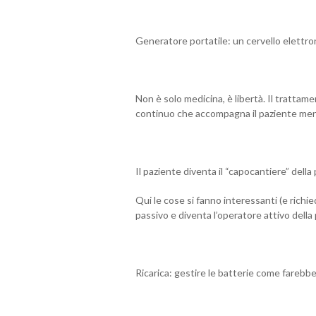
Generatore portatile: un cervello elettro
Non è solo medicina, è libertà. Il tratta
continuo che accompagna il paziente ment
Il paziente diventa il “capocantiere” della
Qui le cose si fanno interessanti (e rich
passivo e diventa l’operatore attivo della
Ricarica: gestire le batterie come farebb