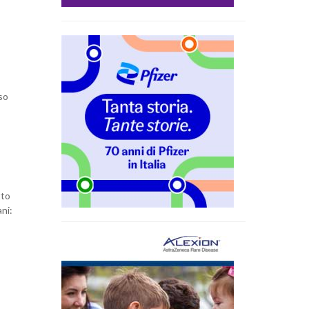
so
tto
ni: