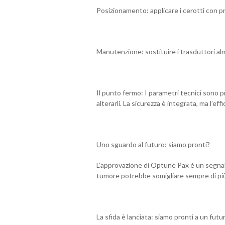
Posizionamento: applicare i cerotti con pr
Manutenzione: sostituire i trasduttori al
Il punto fermo: I parametri tecnici sono 
alterarli. La sicurezza è integrata, ma l’ef
Uno sguardo al futuro: siamo pronti?
L’approvazione di Optune Pax è un segnal
tumore potrebbe somigliare sempre di più
La sfida è lanciata: siamo pronti a un futu