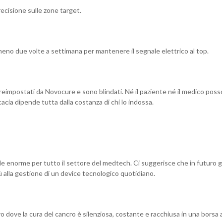
ecisione sulle zone target.
meno due volte a settimana per mantenere il segnale elettrico al top.
preimpostati da Novocure e sono blindati. Né il paziente né il medico pos
ficacia dipende tutta dalla costanza di chi lo indossa.
e enorme per tutto il settore del medtech. Ci suggerisce che in futuro g
 alla gestione di un device tecnologico quotidiano.
ro dove la cura del cancro è silenziosa, costante e racchiusa in una borsa a