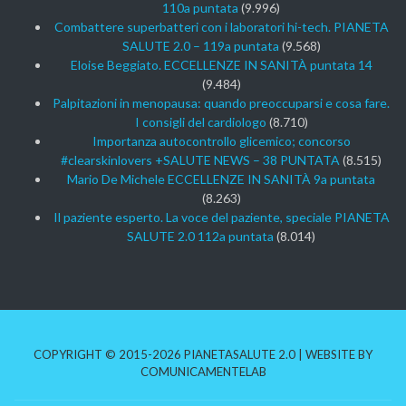
110a puntata
(9.996)
Combattere superbatteri con i laboratori hi-tech. PIANETA
SALUTE 2.0 – 119a puntata
(9.568)
Eloise Beggiato. ECCELLENZE IN SANITÀ puntata 14
(9.484)
Palpitazioni in menopausa: quando preoccuparsi e cosa fare.
I consigli del cardiologo
(8.710)
Importanza autocontrollo glicemico; concorso
#clearskinlovers +SALUTE NEWS – 38 PUNTATA
(8.515)
Mario De Michele ECCELLENZE IN SANITÀ 9a puntata
(8.263)
Il paziente esperto. La voce del paziente, speciale PIANETA
SALUTE 2.0 112a puntata
(8.014)
COPYRIGHT © 2015-2026 PIANETASALUTE 2.0 | WEBSITE BY
COMUNICAMENTELAB