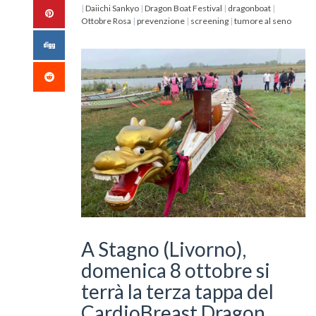
|
Daiichi Sankyo
|
Dragon Boat Festival
|
dragonboat
|
Ottobre Rosa
|
prevenzione
|
screening
|
tumore al seno
A Stagno (Livorno),
domenica 8 ottobre si
terrà la terza tappa del
CardioBreast Dragon