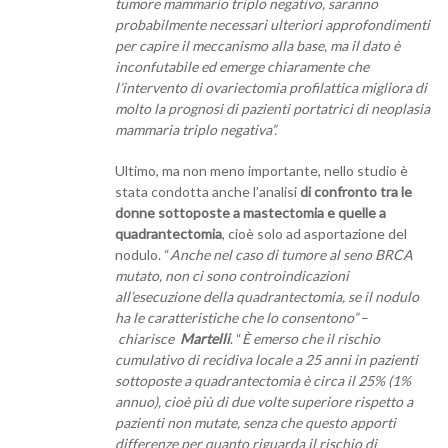
tumore mammario triplo negativo, saranno
probabilmente necessari ulteriori approfondimenti
per capire il meccanismo alla base, ma il dato è
inconfutabile ed emerge chiaramente che
l’intervento di ovariectomia profilattica migliora di
molto la prognosi di pazienti portatrici di neoplasia
mammaria triplo negativa”.
Ultimo, ma non meno importante, nello studio è
stata condotta anche l’analisi
di confronto tra le
donne sottoposte a mastectomia e quelle a
quadrantectomia
, cioè solo ad asportazione del
nodulo. “
Anche nel caso di tumore al seno BRCA
mutato, non ci sono controindicazioni
all’esecuzione della quadrantectomia, se il nodulo
ha le caratteristiche che lo consentono”
–
chiarisce
Martelli
. “
È emerso che il rischio
cumulativo di recidiva locale a 25 anni in pazienti
sottoposte a quadrantectomia è circa il 25% (1%
annuo), cioè più di due volte superiore rispetto a
pazienti non mutate, senza che questo apporti
differenze per quanto riguarda il rischio di