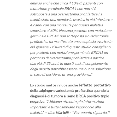
emerso anche che circa il 10% di pazienti con
mutazione germinale BRCA1 che non si è
sottoposta a una ovariectomia profilattica ha
manifestato una neoplasia ovarica in età inferiore a
42 anni con una mortalità per questa malattia
superiore al 60%. Nessuna paziente con mutazione
germinale BRCA2 non sottoposta a ovariectomia
profilattica ha manifestato una neoplasia ovarica in
età giovane. I risultati di questo studio consigliano
per pazienti con mutazione germinale BRCA1 un
percorso di ovariectomia profilattica a partire
dall’età di 35 anni. In questi casi, il congelamento
degli ovociti potrebbe essere una buona soluzione
in caso di desiderio di una gravidanza”.
Lo studio mette in luce anche
l’effetto protettivo
della salpingo-ovariectomia profilattica quando la
diagnosi è di tumore al seno BRCA positivo triplo
negativo
.
“Abbiamo ottenuto più informazioni
importanti e tutte cambiano l’approccio alla
malattia
” –
dice
Martell
i
– “
Per quanto riguarda il