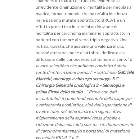
l’hanno effettuata. Lo studio ha evidenziato
un’evidente diminuzione di mortalità per neoplasia
ovarica, forma tumorale che ha un’alta incidenza
nelle pazienti mutate soprattutto BRCA1 e un
effetto protettivo in termini di riduzione di
mortalità per carcinoma mammario soprattutto in
pazienti con tumore al seno triplo negativo. Una
notizia, questa, che assume una valenza in più,
perché arriva nel mese di ottobre, dedicato alla
diffusione delle conoscenze sul tumore al seno. “
Il
lavoro scientifico che abbiamo condotto è stata
fonte di informazioni basilari
” –
sottolinea
Gabriele
Martelli, oncologo e chirurgo senologo S.C.
Chirurgia Generale oncologica 3 – Senologia e
prima Firma dello studio
– “
Prova con dati
inconfutabili il ruolo fondamentale della salpingo-
ovariectomia profilattica, cioè dell’asportazione di
ovaie e tube, nel determinare un significativo
miglioramento della sopravvivenza globale e
riduzione della mortalità specifica in donne operate
di carcinoma mammario e portatrici di mutazione
germinale BRCA 1 o 2
”.