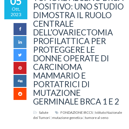
05
POSITIVO: UNO STUDIO
Ott,
DIMOSTRA IL RUOLO
2023
CENTRALE
DELL’OVARIECTOMIA
PROFILATTICA PER
PROTEGGERE LE
DONNE OPERATE DI
CARCINOMA
MAMMARIO E
PORTATRICI DI
MUTAZIONE
GERMINALE BRCA 1 E 2
Salute
FONDAZIONE IRCCS
|
Istituto Nazionale
dei Tumori
|
mutazione genetica
|
tumore al seno