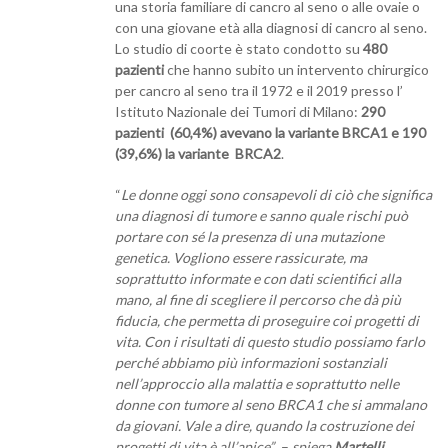
una storia familiare di cancro al seno o alle ovaie o
con una giovane età alla diagnosi di cancro al seno.
Lo studio di coorte è stato condotto su
480
pazienti
che hanno subito un intervento chirurgico
per cancro al seno tra il 1972 e il 2019 presso l’
Istituto Nazionale dei Tumori di Milano:
290
pazienti (60,4%) avevano la variante BRCA1 e 190
(39,6%) la variante
BRCA2
.
“
Le donne oggi sono consapevoli di ciò che significa
una diagnosi di tumore e sanno quale rischi può
portare con sé la presenza di una mutazione
genetica. Vogliono essere rassicurate, ma
soprattutto informate e con dati scientifici alla
mano, al fine di scegliere il percorso che dà più
fiducia, che permetta di proseguire coi progetti di
vita. Con i risultati di questo studio possiamo farlo
perché abbiamo più informazioni sostanziali
nell’approccio alla malattia e soprattutto nelle
donne con tumore al seno BRCA1 che si ammalano
da giovani. Vale a dire, quando la costruzione dei
progetti di vita è all’apice”.
–
spiega
Martelli
.