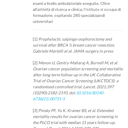
esami a livello ambulatoriale eseguite. Oltre
all’attività di ricerca e clinica, l’Istituto si occupa di
formazione, ospitando 280 specializzandi
universitari
[1]
Prophylactic salpingo-oophorectomy and
survival after BRCA ½ breast cancer resection.
Gabriele Martelli et al. JAMA surgery in press
[2]
Menon U, Gentry-Maharaj A, Burnell M, et al.
Ovarian cancer population screening and mortality
after long-term follow-up in the UK Collaborative
Trial of Ovarian Cancer Screening (UKCTOCS): a
randomised controlled trial. Lancet. 2021;397
(10290):2182-2193. doi:
10.1016/S0140-
6736(21)
00731-5
[3]
Pinsky PF, Yu K, Kramer BS, et al. Extended
mortality results for ovarian cancer screening in
the PLCO trial with median 15 years follow-up.