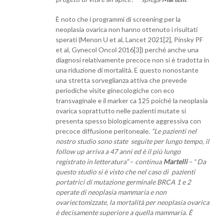
È noto che i programmi di screening per la
neoplasia ovarica non hanno ottenuto i risultati
sperati (Menon U et al, Lancet 2021[2], Pinsky PF
et al, Gynecol Oncol 2016[3]) perché anche una
diagnosi relativamente precoce non si è tradotta in
una riduzione di mortalità. E questo nonostante
una stretta sorveglianza attiva che prevede
periodiche visite ginecologiche con eco
transvaginale e il marker ca 125 poiché la neoplasia
ovarica soprattutto nelle pazienti mutate si
presenta spesso biologicamente aggressiva con
precoce diffusione peritoneale.
“Le pazienti nel
nostro studio sono state seguite per lungo tempo, il
follow up arriva a 47 anni ed è il più lungo
registrato in letteratura”
–
continua
Martelli
– “
Da
questo studio si è visto che nel caso di pazienti
portatrici di mutazione germinale BRCA 1 e 2
operate di neoplasia mammaria e non
ovariectomizzate, la mortalità per neoplasia ovarica
è decisamente superiore a quella mammaria. È