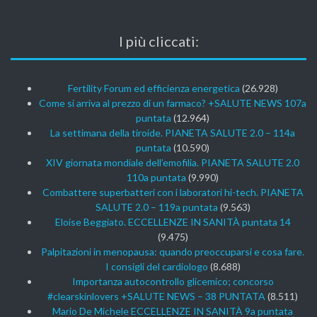
I più cliccati:
Fertility Forum ed efficienza energetica
(26.928)
Come si arriva al prezzo di un farmaco? +SALUTE NEWS 107a
puntata
(12.964)
La settimana della tiroide. PIANETA SALUTE 2.0 – 114a
puntata
(10.590)
XIV giornata mondiale dell’emofilia. PIANETA SALUTE 2.0
110a puntata
(9.990)
Combattere superbatteri con i laboratori hi-tech. PIANETA
SALUTE 2.0 – 119a puntata
(9.563)
Eloise Beggiato. ECCELLENZE IN SANITÀ puntata 14
(9.475)
Palpitazioni in menopausa: quando preoccuparsi e cosa fare.
I consigli del cardiologo
(8.688)
Importanza autocontrollo glicemico; concorso
#clearskinlovers +SALUTE NEWS – 38 PUNTATA
(8.511)
Mario De Michele ECCELLENZE IN SANITÀ 9a puntata