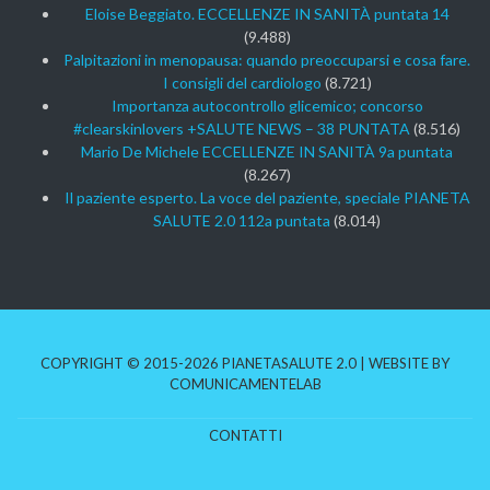
Eloise Beggiato. ECCELLENZE IN SANITÀ puntata 14
(9.488)
Palpitazioni in menopausa: quando preoccuparsi e cosa fare.
I consigli del cardiologo
(8.721)
Importanza autocontrollo glicemico; concorso
#clearskinlovers +SALUTE NEWS – 38 PUNTATA
(8.516)
Mario De Michele ECCELLENZE IN SANITÀ 9a puntata
(8.267)
Il paziente esperto. La voce del paziente, speciale PIANETA
SALUTE 2.0 112a puntata
(8.014)
COPYRIGHT © 2015-2026 PIANETASALUTE 2.0 | WEBSITE BY
COMUNICAMENTELAB
CONTATTI