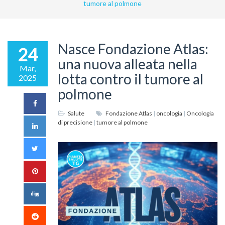
tumore al polmone
Nasce Fondazione Atlas:
24
una nuova alleata nella
Mar,
lotta contro il tumore al
2025
polmone
Salute
Fondazione Atlas
|
oncologia
|
Oncologia
di precisione
|
tumore al polmone