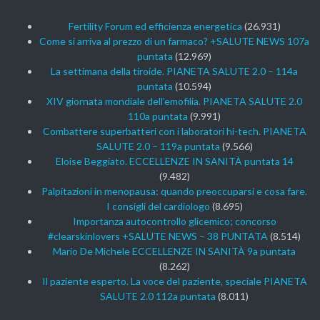
Fertility Forum ed efficienza energetica
(26.931)
Come si arriva al prezzo di un farmaco? +SALUTE NEWS 107a
puntata
(12.969)
La settimana della tiroide. PIANETA SALUTE 2.0 – 114a
puntata
(10.594)
XIV giornata mondiale dell’emofilia. PIANETA SALUTE 2.0
110a puntata
(9.991)
Combattere superbatteri con i laboratori hi-tech. PIANETA
SALUTE 2.0 – 119a puntata
(9.566)
Eloise Beggiato. ECCELLENZE IN SANITÀ puntata 14
(9.482)
Palpitazioni in menopausa: quando preoccuparsi e cosa fare.
I consigli del cardiologo
(8.695)
Importanza autocontrollo glicemico; concorso
#clearskinlovers +SALUTE NEWS – 38 PUNTATA
(8.514)
Mario De Michele ECCELLENZE IN SANITÀ 9a puntata
(8.262)
Il paziente esperto. La voce del paziente, speciale PIANETA
SALUTE 2.0 112a puntata
(8.011)