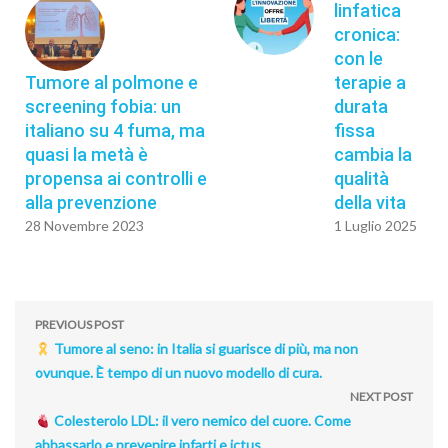
linfatica
cronica:
con le
Tumore al polmone e
terapie a
screening fobia: un
durata
italiano su 4 fuma, ma
fissa
quasi la metà è
cambia la
propensa ai controlli e
qualità
alla prevenzione
della vita
28 Novembre 2023
1 Luglio 2025
PREVIOUS POST
Tumore al seno: in Italia si guarisce di più, ma non
ovunque. È tempo di un nuovo modello di cura.
NEXT POST
Colesterolo LDL: il vero nemico del cuore. Come
abbassarlo e prevenire infarti e ictus