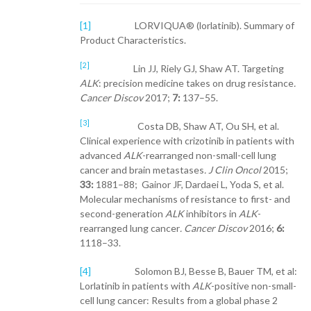
[1]
LORVIQUA® (lorlatinib). Summary of
Product Characteristics.
[2]
Lin JJ, Riely GJ, Shaw AT. Targeting
ALK
: precision medicine takes on drug resistance
.
Cancer Discov
2017;
7:
137–55.
[3]
Costa DB, Shaw AT, Ou SH, et al.
Clinical experience with crizotinib in patients with
advanced
ALK
-rearranged non-small-cell lung
cancer and brain metastases
. J Clin Oncol
2015;
33:
1881–88; Gainor JF, Dardaei L, Yoda S, et al.
Molecular mechanisms of resistance to first- and
second-generation
ALK
inhibitors in
ALK
-
rearranged lung cancer
. Cancer Discov
2016;
6:
1118–33.
[4]
Solomon BJ, Besse B, Bauer TM, et al:
Lorlatinib in patients with
ALK
-positive non-small-
cell lung cancer: Results from a global phase 2