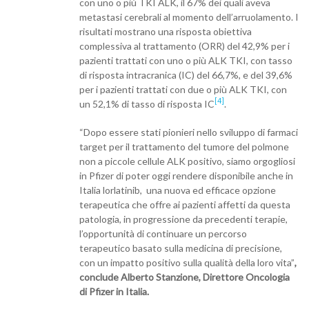
con uno o più TKI ALK, il 67% dei quali aveva
metastasi cerebrali al momento dell’arruolamento. I
risultati mostrano una risposta obiettiva
complessiva al trattamento (ORR) del 42,9% per i
pazienti trattati con uno o più ALK TKI, con tasso
di risposta intracranica (IC) del 66,7%, e del 39,6%
per i pazienti trattati con due o più ALK TKI, con
[4]
un 52,1% di tasso di risposta IC
.
“Dopo essere stati pionieri nello sviluppo di farmaci
target per il trattamento del tumore del polmone
non a piccole cellule ALK positivo, siamo orgogliosi
in Pfizer di poter oggi rendere disponibile anche in
Italia lorlatinib, una nuova ed efficace opzione
terapeutica che offre ai pazienti affetti da questa
patologia, in progressione da precedenti terapie,
l’opportunità di continuare un percorso
terapeutico basato sulla medicina di precisione,
con un impatto positivo sulla qualità della loro vita”
,
conclude Alberto Stanzione, Direttore Oncologia
di Pfizer in Italia.