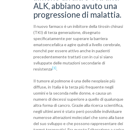
ALK, abbiano avuto una
progressione di malattia.
Il nuovo farmaco è un inibitore della tirosin chinasi
(TKI) di terza generazione, disegnato
specificatamente per superare la barriera
ematoencefalica e agire quindi a livello cerebrale,
nonché per essere attivo anche in pazienti
precedentemente trattati con in cui si siano
sviluppate delle mutazioni secondarie di
[1]
resistenza
.
Il tumore al polmone è una delle neoplasie più
diffuse, in Italia è la terza più frequente negli
uomini e la seconda nelle donne, e causa un
numero di decessi superiore a quello di qualunque
altra forma di cancro. Grazie alla ricerca scientifica,
negli ultimi anni è stato però possibile individuare
numerose alterazioni molecolari che sono alla base
del suo sviluppo e che possono rappresentare dei
target terapeutici. Fra queste l’alterazione a carico