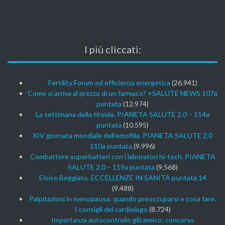
I più cliccati:
Fertility Forum ed efficienza energetica
(26.941)
Come si arriva al prezzo di un farmaco? +SALUTE NEWS 107a
puntata
(12.974)
La settimana della tiroide. PIANETA SALUTE 2.0 – 114a
puntata
(10.595)
XIV giornata mondiale dell’emofilia. PIANETA SALUTE 2.0
110a puntata
(9.996)
Combattere superbatteri con i laboratori hi-tech. PIANETA
SALUTE 2.0 – 119a puntata
(9.568)
Eloise Beggiato. ECCELLENZE IN SANITÀ puntata 14
(9.488)
Palpitazioni in menopausa: quando preoccuparsi e cosa fare.
I consigli del cardiologo
(8.724)
Importanza autocontrollo glicemico; concorso