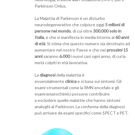
Parkinson Onlus.
La Malattia di Parkinson è un disturbo
neurodegenerativo che colpisce oggi
5 milioni di
persone nel mondo
, di cui oltre
300.000 solo in
Italia
, e che si manifesta in media intorno ai
60 anni
di età
. Si stima che questo numero sia destinato ad
aumentare nel nostro Paese e che nei
prossimi 15
anni
saranno
6.000
i nuovi casi ogni anno, di cui la
metà colpiti in età lavorativa.
La
diagnosi
della malattia è
essenzialmente
clinica
e si basa sui sintomi. Gli
esami strumentali come la RMN encefalo e gli
esami ematochimici possono contribuire
a escludere quelle malattie che hanno sintomi
analoghi al Parkinson. La conferma della diagnosi
può arrivare da esami specifici come SPECT e PET.