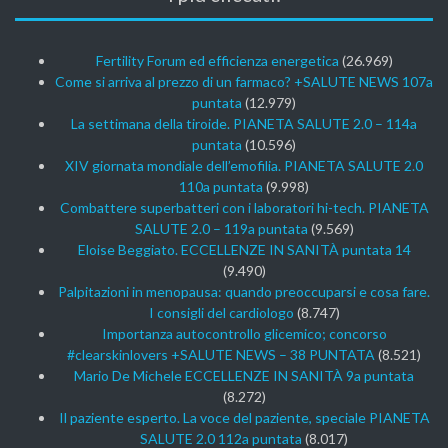
Fertility Forum ed efficienza energetica
(26.969)
Come si arriva al prezzo di un farmaco? +SALUTE NEWS 107a
puntata
(12.979)
La settimana della tiroide. PIANETA SALUTE 2.0 – 114a
puntata
(10.596)
XIV giornata mondiale dell’emofilia. PIANETA SALUTE 2.0
110a puntata
(9.998)
Combattere superbatteri con i laboratori hi-tech. PIANETA
SALUTE 2.0 – 119a puntata
(9.569)
Eloise Beggiato. ECCELLENZE IN SANITÀ puntata 14
(9.490)
Palpitazioni in menopausa: quando preoccuparsi e cosa fare.
I consigli del cardiologo
(8.747)
Importanza autocontrollo glicemico; concorso
#clearskinlovers +SALUTE NEWS – 38 PUNTATA
(8.521)
Mario De Michele ECCELLENZE IN SANITÀ 9a puntata
(8.272)
Il paziente esperto. La voce del paziente, speciale PIANETA
SALUTE 2.0 112a puntata
(8.017)