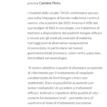
precisa
Carmine Pinto.
I risultati dello studio TAGS confermano ancora
una volta l’impegno di Servier nella lotta contro il
cancro, che a partire dal 2021 investe il 50% del
suo budget di R&S in oncologia, con l’obiettivo di
mettere a disposizione dei pazienti terapie effica­ci
e sicure per gli stadi più avanzati di malattia,
tutt’oggi privi di alternative terapeutiche
riconosciute, in partico­lare nei tumori
gastrointestinali (stomaco, colon-retto, pancreas,
dotti biliari) ed ematologici.
“Il nostro obiettivo è quello di diventare un’azienda
di riferimento per il tratta­mento di neoplasie
caratterizzate da forti bisogni clinici non
soddisfatti. Dare la possibilità ai pazienti con
tumori metastatici di accedere a trattamenti
efficaci, tollerati e rispettosi della qualità di vita –
come le formulazioni orali – permette loro di
usufruire di linee di trattamento successive