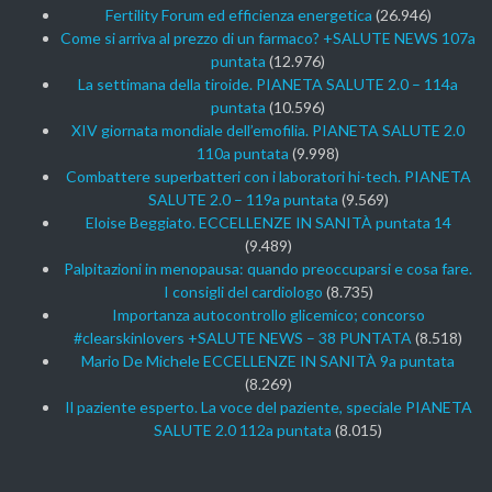
Fertility Forum ed efficienza energetica
(26.946)
Come si arriva al prezzo di un farmaco? +SALUTE NEWS 107a
puntata
(12.976)
La settimana della tiroide. PIANETA SALUTE 2.0 – 114a
puntata
(10.596)
XIV giornata mondiale dell’emofilia. PIANETA SALUTE 2.0
110a puntata
(9.998)
Combattere superbatteri con i laboratori hi-tech. PIANETA
SALUTE 2.0 – 119a puntata
(9.569)
Eloise Beggiato. ECCELLENZE IN SANITÀ puntata 14
(9.489)
Palpitazioni in menopausa: quando preoccuparsi e cosa fare.
I consigli del cardiologo
(8.735)
Importanza autocontrollo glicemico; concorso
#clearskinlovers +SALUTE NEWS – 38 PUNTATA
(8.518)
Mario De Michele ECCELLENZE IN SANITÀ 9a puntata
(8.269)
Il paziente esperto. La voce del paziente, speciale PIANETA
SALUTE 2.0 112a puntata
(8.015)