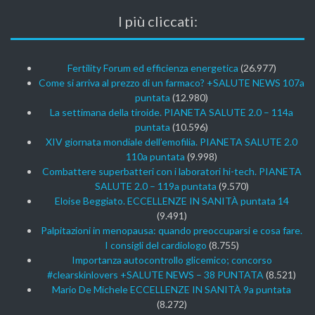
I più cliccati:
Fertility Forum ed efficienza energetica
(26.977)
Come si arriva al prezzo di un farmaco? +SALUTE NEWS 107a
puntata
(12.980)
La settimana della tiroide. PIANETA SALUTE 2.0 – 114a
puntata
(10.596)
XIV giornata mondiale dell’emofilia. PIANETA SALUTE 2.0
110a puntata
(9.998)
Combattere superbatteri con i laboratori hi-tech. PIANETA
SALUTE 2.0 – 119a puntata
(9.570)
Eloise Beggiato. ECCELLENZE IN SANITÀ puntata 14
(9.491)
Palpitazioni in menopausa: quando preoccuparsi e cosa fare.
I consigli del cardiologo
(8.755)
Importanza autocontrollo glicemico; concorso
#clearskinlovers +SALUTE NEWS – 38 PUNTATA
(8.521)
Mario De Michele ECCELLENZE IN SANITÀ 9a puntata
(8.272)