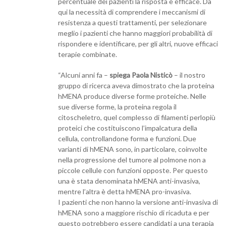
percentuale dei pazienti la risposta è efficace. Da
qui la necessità di comprendere i meccanismi di
resistenza a questi trattamenti, per selezionare
meglio i pazienti che hanno maggiori probabilità di
rispondere e identificare, per gli altri, nuove efficaci
terapie combinate.
“Alcuni anni fa –
spiega Paola Nisticò
– il nostro
gruppo di ricerca aveva dimostrato che la proteina
hMENA produce diverse forme proteiche. Nelle
sue diverse forme, la proteina regola il
citoscheletro, quel complesso di filamenti perlopiù
proteici che costituiscono l’impalcatura della
cellula, controllandone forma e funzioni. Due
varianti di hMENA sono, in particolare, coinvolte
nella progressione del tumore al polmone non a
piccole cellule con funzioni opposte. Per questo
una è stata denominata hMENA anti-invasiva,
mentre l’altra è detta hMENA pro-invasiva.
I pazienti che non hanno la versione anti-invasiva di
hMENA sono a maggiore rischio di ricaduta e per
questo potrebbero essere candidati a una terapia