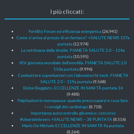
I più cliccati:
Fertility Forum ed efficienza energetica
(26.941)
Come si arriva al prezzo di un farmaco? +SALUTE NEWS 107a
puntata
(12.974)
La settimana della tiroide. PIANETA SALUTE 2.0 – 114a
puntata
(10.595)
XIV giornata mondiale dell’emofilia. PIANETA SALUTE 2.0
110a puntata
(9.996)
Combattere superbatteri con i laboratori hi-tech. PIANETA
SALUTE 2.0 – 119a puntata
(9.568)
Eloise Beggiato. ECCELLENZE IN SANITÀ puntata 14
(9.488)
Palpitazioni in menopausa: quando preoccuparsi e cosa fare.
I consigli del cardiologo
(8.718)
Importanza autocontrollo glicemico; concorso
#clearskinlovers +SALUTE NEWS – 38 PUNTATA
(8.516)
Mario De Michele ECCELLENZE IN SANITÀ 9a puntata
(8.264)