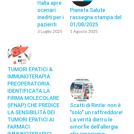
Italia apre
scenari
Pianeta Salute
inediti per i
rassegna stampa del
pazienti
01/08/2025
3 Luglio 2025
1 Agosto 2025
TUMORI EPATICI &
IMMUNOTERAPIA
PREOPERATORIA:
IDENTIFICATA LA
FIRMA MOLECOLARE
(IFNAP) CHE PREDICE
Scatti di Rinite: non è
LA SENSIBILITÀ DEI
"solo" un raffreddore!
TUMORI EPATICI AI
La verità dietro le
FARMACI
smorfie dell'allergia
IMMUNOTERAPICI
che ignoriamo