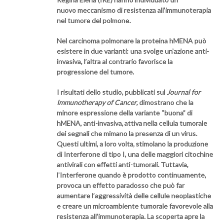
nuovo meccanismo di resistenza all’immunoterapia
nel tumore del polmone.
Nel carcinoma polmonare la proteina hMENA può
esistere in due varianti: una svolge un’azione anti-
invasiva, l’altra al contrario favorisce la
progressione del tumore.
I risultati dello studio, pubblicati sul
Journal for
Immunotherapy of Cancer,
dimostrano che la
minore espressione della variante “buona” di
hMENA, anti-invasiva,
attiva
nella cellula tumorale
dei segnali che mimano la presenza di un virus.
Questi ultimi, a loro volta,
stimolano la p
roduzione
di Interferone di tipo I, una delle maggiori citochine
antivirali con effetti anti-tumorali. Tuttavia,
l’Interferone quando è prodotto continuamente,
provoca un effetto paradosso che può far
aumentare l’aggressività delle cellule neoplastiche
e creare un microambiente tumorale favorevole alla
resistenza all’immunoterapia.
La scoperta apre la