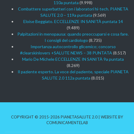
110a puntata
(9.998)
Combattere superbatteri con i laboratori hi-tech. PIANETA
SALUTE 2.0 – 119a puntata
(9.569)
Eloise Beggiato. ECCELLENZE IN SANITÀ puntata 14
(9.489)
Palpitazioni in menopausa: quando preoccuparsi e cosa fare.
I consigli del cardiologo
(8.735)
Importanza autocontrollo glicemico; concorso
#clearskinlovers +SALUTE NEWS – 38 PUNTATA
(8.517)
Mario De Michele ECCELLENZE IN SANITÀ 9a puntata
(8.269)
Il paziente esperto. La voce del paziente, speciale PIANETA
SALUTE 2.0 112a puntata
(8.015)
COPYRIGHT © 2015-2026 PIANETASALUTE 2.0 | WEBSITE BY
COMUNICAMENTELAB