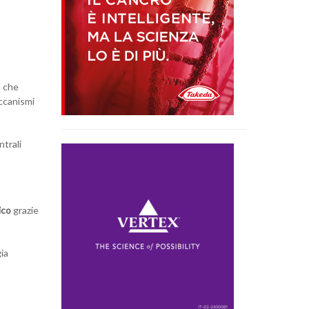
a che
ccanismi
entrali
ico
grazie
ia