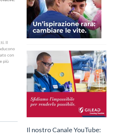
i. Il
traducono
icato con
e più
Il nostro Canale YouTube: