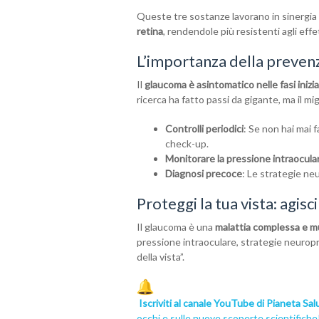
Queste tre sostanze lavorano in sinergia 
retina
, rendendole più resistenti agli eff
L’importanza della preven
Il
glaucoma è asintomatico nelle fasi inizia
ricerca ha fatto passi da gigante, ma il mig
Controlli periodici
: Se non hai mai f
check-up.
Monitorare la pressione intraocula
Diagnosi precoce
: Le strategie neu
Proteggi la tua vista: agisci
Il glaucoma è una
malattia complessa e mu
pressione intraoculare, strategie neuropro
della vista”.
Iscriviti al canale YouTube di Pianeta Sal
occhi e sulle nuove scoperte scientifiche