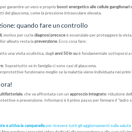
per garantire un vero e proprio
boost energetico alle cellule ganglionari 
etti del glaucoma, come la pressione intraoculare elevata.
zione: quando fare un controllo
li
, motivo per cui la
diagnosi precoce
è essenziale per proteggere la vista.
lior alleato resta la
prevenzione
. Ecco cosa fare:
atto una visita oculistica, dagli
anni 50 in su
è fondamentale sottoporsi a
re
: Soprattutto se in famiglia ci sono casi di glaucoma.
roprotettive funzionano meglio se la malattia viene individuata nei primi 
 ora!
ltifattoriale
, che va affrontata con un
approccio integrato
: riduzione del
tettive e prevenzione. Informarsi è il primo passo per fermare il “ladro s
ute e attiva la campanella
per ricevere tutti gli aggiornamenti sulla salute
!
Non perdere i prossimi video dedicati alla prevenzione e alle cure più in