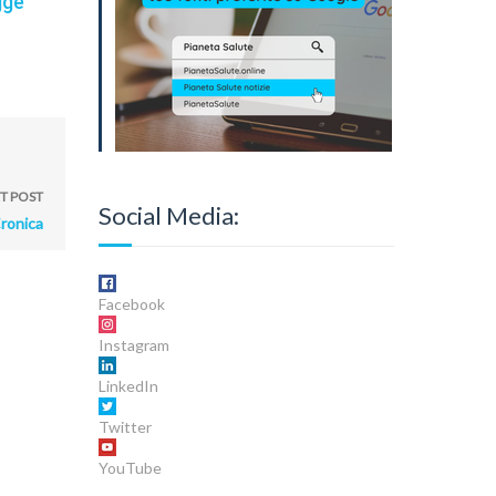
gge
T POST
Social Media:
Cronica
Facebook
Instagram
LinkedIn
Twitter
YouTube