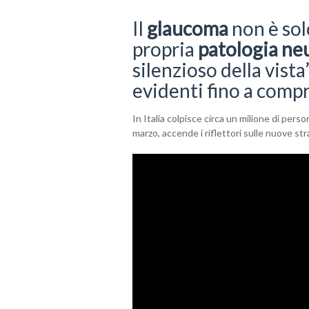
Il
glaucoma
non è sol
propria
patologia ne
silenzioso della vist
evidenti fino a compr
In Italia colpisce circa un milione di pers
marzo, accende i riflettori sulle nuove st