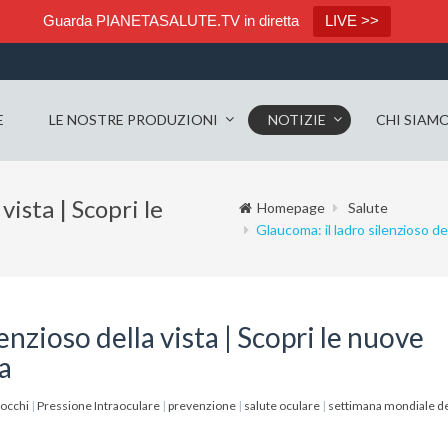
Guarda PIANETASALUTE.TV in diretta
LIVE >>
E
LE NOSTRE PRODUZIONI
NOTIZIE
CHI SIAM
vista | Scopri le
Homepage
Salute
Glaucoma: il ladro silenzioso del
enzioso della vista | Scopri le nuove
ca
occhi
|
Pressione Intraoculare
|
prevenzione
|
salute oculare
|
settimana mondiale d