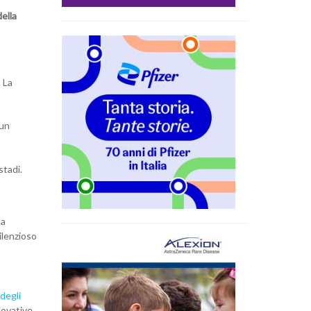
della
 La
 un
stadi.
la
ilenzioso
 degli
novative.