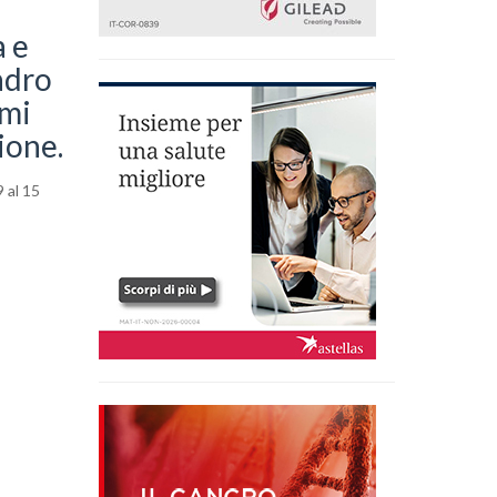
a e
ladro
omi
ione.
9 al 15