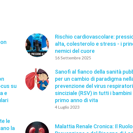
Rischio cardiovascolare: pressi
non
alta, colesterolo e stress - i prin
nemici del cuore
16 Settembre 2025
Sanofi al fianco della sanità pub
on
per un cambio di paradigma nell
ocus su
prevenzione del virus respirator
sa e
sinciziale (RSV) in tutti i bambini
lari
primo anno di vita
4 Luglio 2023
te le
Malattia Renale Cronica: Il Ruolo
ano la