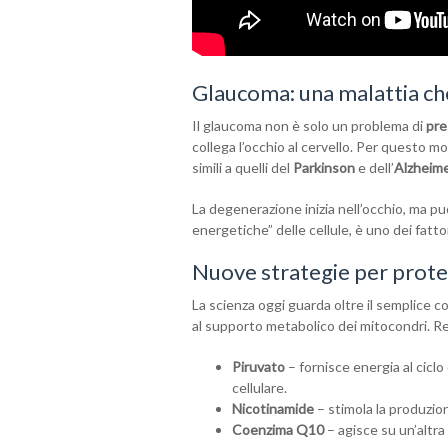
Glaucoma: una malattia che
Il glaucoma non è solo un problema di
pre
collega l’occhio al cervello. Per questo mot
simili a quelli del
Parkinson
e dell’
Alzheim
La degenerazione inizia nell’occhio, ma pu
energetiche” delle cellule, è uno dei fatto
Nuove strategie per proteg
La scienza oggi guarda oltre il semplice c
al supporto metabolico dei mitocondri. Re
Piruvato
– fornisce energia al cicl
cellulare.
Nicotinamide
– stimola la produzio
Coenzima Q10
– agisce su un’altra