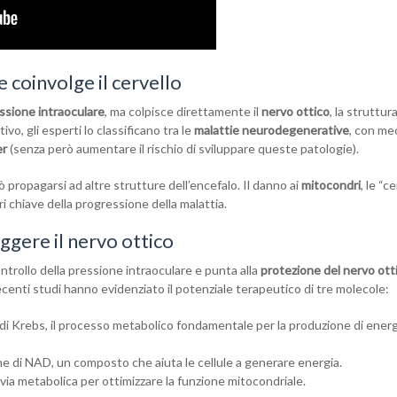
 coinvolge il cervello
ssione intraoculare
, ma colpisce direttamente il
nervo ottico
, la struttur
ivo, gli esperti lo classificano tra le
malattie neurodegenerative
, con me
er
(senza però aumentare il rischio di sviluppare queste patologie).
ò propagarsi ad altre strutture dell’encefalo. Il danno ai
mitocondri
, le “c
ri chiave della progressione della malattia.
gere il nervo ottico
ontrollo della pressione intraoculare e punta alla
protezione del nervo ott
centi studi hanno evidenziato il potenziale terapeutico di tre molecole:
o di Krebs, il processo metabolico fondamentale per la produzione di energ
ne di NAD, un composto che aiuta le cellule a generare energia.
 via metabolica per ottimizzare la funzione mitocondriale.