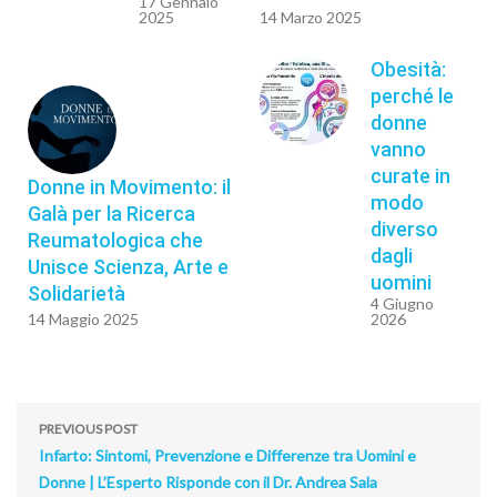
17 Gennaio
2025
14 Marzo 2025
Obesità:
perché le
donne
vanno
curate in
Donne in Movimento: il
modo
Galà per la Ricerca
diverso
Reumatologica che
dagli
Unisce Scienza, Arte e
uomini
Solidarietà
4 Giugno
14 Maggio 2025
2026
PREVIOUS POST
Infarto: Sintomi, Prevenzione e Differenze tra Uomini e
Donne | L’Esperto Risponde con il Dr. Andrea Sala