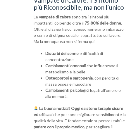
Vampate di Calore: Il Sintomo
più Riconoscibile, ma non l’unico
Le
vampate di calore
sono tra i sintomi più
impattanti, colpendo oltre il
75-80% delle donne
.
Oltre al disagio fisico, spesso generano imbarazzo
e senso di stigma sociale, soprattutto sul lavoro.
Ma la menopausa non si ferma qui:
Disturbi del sonno
e difficoltà di
concentrazione
Cambiamenti ormonali
che influenzano il
metabolismo e la pelle
Osteoporosi e sarcopenia,
con perdita di
massa ossea e muscolare
Cambiamenti psicologici
legati all’umore e
alla memoria
La buona notizia?
Oggi esistono terapie sicure
ed efficaci
che possono migliorare sensibilmente la
qualità della vita. È fondamentale superare i tabù e
parlare con il proprio medico,
per scegliere il