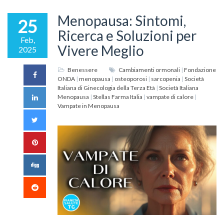
Menopausa: Sintomi,
25
Ricerca e Soluzioni per
Feb,
Vivere Meglio
2025
Benessere
Cambiamenti ormonali
|
Fondazione
ONDA
|
menopausa
|
osteoporosi
|
sarcopenia
|
Società
Italiana di Ginecologia della Terza Età
|
Società Italiana
Menopausa
|
Stellas Farma Italia
|
vampate di calore
|
Vampate in Menopausa