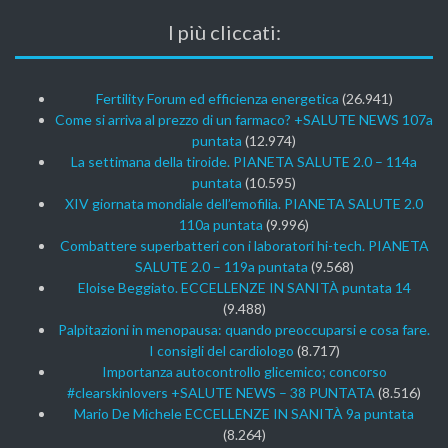
I più cliccati:
Fertility Forum ed efficienza energetica
(26.941)
Come si arriva al prezzo di un farmaco? +SALUTE NEWS 107a
puntata
(12.974)
La settimana della tiroide. PIANETA SALUTE 2.0 – 114a
puntata
(10.595)
XIV giornata mondiale dell’emofilia. PIANETA SALUTE 2.0
110a puntata
(9.996)
Combattere superbatteri con i laboratori hi-tech. PIANETA
SALUTE 2.0 – 119a puntata
(9.568)
Eloise Beggiato. ECCELLENZE IN SANITÀ puntata 14
(9.488)
Palpitazioni in menopausa: quando preoccuparsi e cosa fare.
I consigli del cardiologo
(8.717)
Importanza autocontrollo glicemico; concorso
#clearskinlovers +SALUTE NEWS – 38 PUNTATA
(8.516)
Mario De Michele ECCELLENZE IN SANITÀ 9a puntata
(8.264)