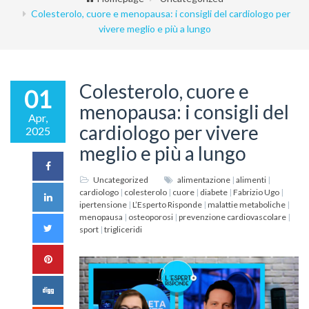
Colesterolo, cuore e menopausa: i consigli del cardiologo per
vivere meglio e più a lungo
Colesterolo, cuore e
01
menopausa: i consigli del
Apr,
cardiologo per vivere
2025
meglio e più a lungo
Uncategorized
alimentazione
|
alimenti
|
cardiologo
|
colesterolo
|
cuore
|
diabete
|
Fabrizio Ugo
|
ipertensione
|
L’Esperto Risponde
|
malattie metaboliche
|
menopausa
|
osteoporosi
|
prevenzione cardiovascolare
|
sport
|
trigliceridi