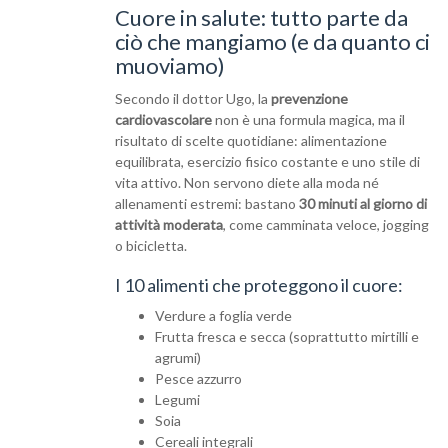
Cuore in salute: tutto parte da
ciò che mangiamo (e da quanto ci
muoviamo)
Secondo il dottor Ugo, la
prevenzione
cardiovascolare
non è una formula magica, ma il
risultato di scelte quotidiane: alimentazione
equilibrata, esercizio fisico costante e uno stile di
vita attivo. Non servono diete alla moda né
allenamenti estremi: bastano
30 minuti al giorno di
attività moderata
, come camminata veloce, jogging
o bicicletta.
I 10 alimenti che proteggono il cuore:
Verdure a foglia verde
Frutta fresca e secca (soprattutto mirtilli e
agrumi)
Pesce azzurro
Legumi
Soia
Cereali integrali