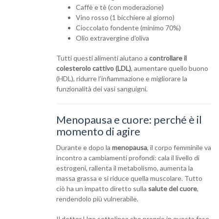
Caffè e tè (con moderazione)
Vino rosso (1 bicchiere al giorno)
Cioccolato fondente (minimo 70%)
Olio extravergine d’oliva
Tutti questi alimenti aiutano a
controllare il
colesterolo cattivo (LDL)
, aumentare quello buono
(HDL), ridurre l’infiammazione e migliorare la
funzionalità dei vasi sanguigni.
Menopausa e cuore: perché è il
momento di agire
Durante e dopo la
menopausa
, il corpo femminile va
incontro a cambiamenti profondi: cala il livello di
estrogeni, rallenta il metabolismo, aumenta la
massa grassa e si riduce quella muscolare. Tutto
ciò ha un impatto diretto sulla
salute del cuore
,
rendendolo più vulnerabile.
Il dottor Ugo sottolinea che proprio in questa fase