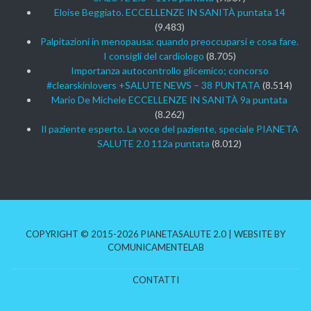
Eloise Beggiato. ECCELLENZE IN SANITÀ puntata 14
(9.483)
Palpitazioni in menopausa: quando preoccuparsi e cosa fare.
I consigli del cardiologo
(8.705)
Importanza autocontrollo glicemico; concorso
#clearskinlovers +SALUTE NEWS – 38 PUNTATA
(8.514)
Mario De Michele ECCELLENZE IN SANITÀ 9a puntata
(8.262)
Il paziente esperto. La voce del paziente, speciale PIANETA
SALUTE 2.0 112a puntata
(8.012)
COPYRIGHT © 2015-2026 PIANETASALUTE 2.0 | WEBSITE BY
COMUNICAMENTELAB
CONTATTI