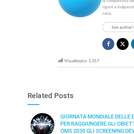
la complessità del
rigore e indipen
sana.
See author'
Visualizzato:
1.357
Related Posts
GIORNATA MONDIALE DELLE E
PER RAGGIUNGERE GLI OBIETT
OMS 2030 GLI SCREENING D