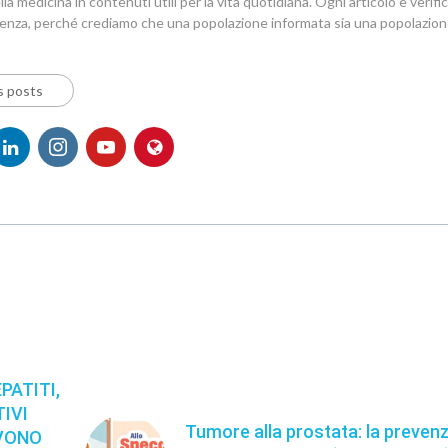
la medicina in contenuti utili per la vita quotidiana. Ogni articolo è verif
denza, perché crediamo che una popolazione informata sia una popolazion
s posts
PATITI,
IVI
Tumore alla prostata: la preven
EVONO