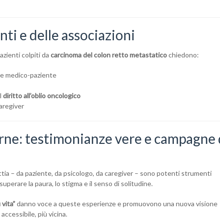
nti e delle associazioni
zienti colpiti da
carcinoma del colon retto metastatico
chiedono:
one medico-paziente
il
diritto all’oblio oncologico
aregiver
arne: testimonianze vere e campagne 
ttia – da paziente, da psicologo, da caregiver – sono potenti strumenti
superare la paura, lo stigma e il senso di solitudine.
 vita”
danno voce a queste esperienze e promuovono una nuova visione
accessibile, più vicina.