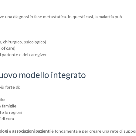
ve una diagnosi in fase metastatica. In questi casi, la malattia può
, chirurgico, psicologico)
 of care
)
el paziente e del caregiver
nuovo modello integrato
ù forte di:
ile
 famiglie
te le regioni
 di cura
logi
e
associazioni pazienti
è fondamentale per creare una rete di suppo