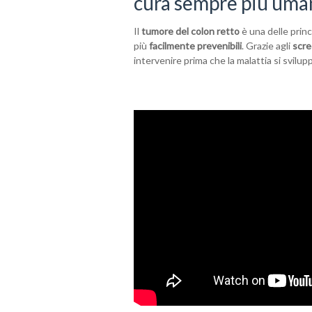
cura sempre più uma
Il
tumore del colon retto
è una delle princ
più
facilmente prevenibili
. Grazie agli
scre
intervenire prima che la malattia si svilup