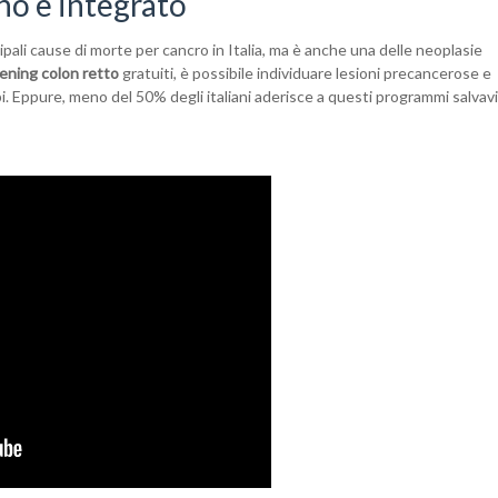
no e integrato
ipali cause di morte per cancro in Italia, ma è anche una delle neoplasie
ening colon retto
gratuiti, è possibile individuare lesioni precancerose e
pi. Eppure, meno del 50% degli italiani aderisce a questi programmi salvavi