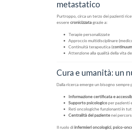
metastatico
Purtroppo, circa un terzo dei pazienti rice
essere
cronicizzata
grazie a:
Terapie personalizzate
Approccio multidisciplinare (medico
Continuità terapeutica (
continuum
Attenzione alla qualità della vita d
Cura e umanità: un 
Dalla ricerca emerge un bisogno sempre pi
Informazione certificata e accessib
Supporto psicologico
per pazienti e
Reti oncologiche funzionanti in tut
Centralità del paziente
nei percorsi
Il ruolo di
infermieri oncologici
,
psico-onco