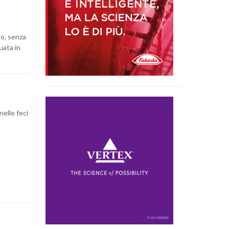
so, senza
uata in
nelle feci