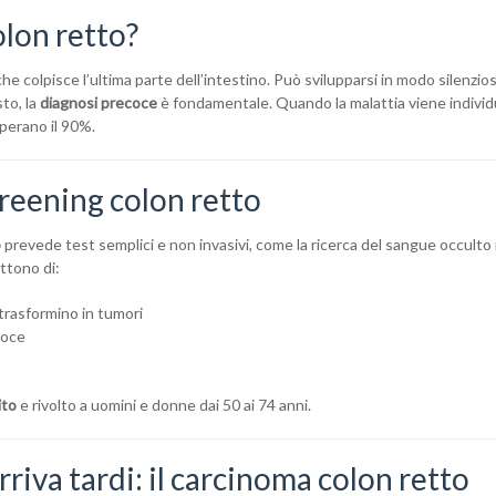
olon retto?
e colpisce l’ultima parte dell’intestino. Può svilupparsi in modo silenzio
sto, la
diagnosi precoce
è fondamentale. Quando la malattia viene individ
superano il 90%.
creening colon retto
o
prevede test semplici e non invasivi, come la ricerca del sangue occulto 
ttono di:
trasformino in tumori
coce
ito
e rivolto a uomini e donne dai 50 ai 74 anni.
riva tardi: il carcinoma colon retto