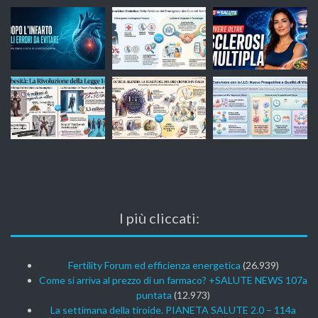
I più cliccati:
Fertility Forum ed efficienza energetica
(26.939)
Come si arriva al prezzo di un farmaco? +SALUTE NEWS 107a
puntata
(12.973)
La settimana della tiroide. PIANETA SALUTE 2.0 – 114a