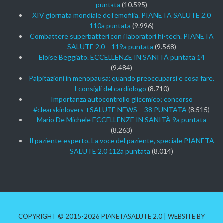
puntata
(10.595)
XIV giornata mondiale dell’emofilia. PIANETA SALUTE 2.0
110a puntata
(9.996)
Combattere superbatteri con i laboratori hi-tech. PIANETA
SALUTE 2.0 – 119a puntata
(9.568)
Eloise Beggiato. ECCELLENZE IN SANITÀ puntata 14
(9.484)
Palpitazioni in menopausa: quando preoccuparsi e cosa fare.
I consigli del cardiologo
(8.710)
Importanza autocontrollo glicemico; concorso
#clearskinlovers +SALUTE NEWS – 38 PUNTATA
(8.515)
Mario De Michele ECCELLENZE IN SANITÀ 9a puntata
(8.263)
Il paziente esperto. La voce del paziente, speciale PIANETA
SALUTE 2.0 112a puntata
(8.014)
COPYRIGHT © 2015-2026 PIANETASALUTE 2.0 | WEBSITE BY