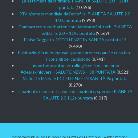
La settimana della tiroide. PIANETA SALUTE 2.0 – 114a
puntata
(10.596)
XIV giornata mondiale dell’emofilia. PIANETA SALUTE 2.0
110a puntata
(9.998)
Combattere superbatteri con i laboratori hi-tech. PIANETA
SALUTE 2.0 – 119a puntata
(9.569)
Eloise Beggiato. ECCELLENZE IN SANITÀ puntata 14
(9.490)
Palpitazioni in menopausa: quando preoccuparsi e cosa fare.
I consigli del cardiologo
(8.741)
Importanza autocontrollo glicemico; concorso
#clearskinlovers +SALUTE NEWS – 38 PUNTATA
(8.521)
Mario De Michele ECCELLENZE IN SANITÀ 9a puntata
(8.270)
Il paziente esperto. La voce del paziente, speciale PIANETA
SALUTE 2.0 112a puntata
(8.017)