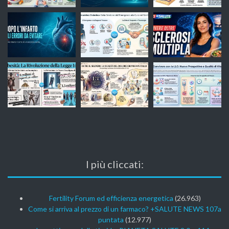
I più cliccati:
Fertility Forum ed efficienza energetica
(26.963)
Come si arriva al prezzo di un farmaco? +SALUTE NEWS 107a
puntata
(12.977)