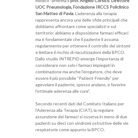
medico -afferma il
prof. Angelo Corsico
,
Direttore
UOC Pneumologia, Fondazione IRCCS
Policlinico
San Matteo di Pavia
. L’aderenza alla terapia
rappresenta ancora una delle sfide principali che
dobbiamo affrontare come specialisti e sul
territorio: abbiamo a disposizione farmaci efficaci
ma è fondamentale che il paziente li assuma
regolarmente per ottenere il controllo dei sintomi
e limitare il rischio di riacutizzazioni della BPCO.
Dallo studio INTREPID emerge l’importanza di
considerare non solo i farmaci impiegati in
combinazione ma anche l’erogatore, che deve
essere il più possibile “Patient-Friendly” per
agevolare il paziente, spesso anziano, e favorire
l’ottimale aderenza alle cure”.
Secondo recenti dati del Comitato Italiano per
l’Aderenza alla Terapia (CIAT), la regolare
assunzione dei farmaci si osserva in meno di due
pazienti su dieci con sindromi ostruttive delle vie
respiratorie come appunto la BPCO.