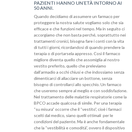
PAZIENTI HANNO UN’ETÀ INTORNO AI
50 ANNI.
Quando decidiamo di assumere un farmaco per
proteggere la nostra salute vogliamo solo che sia
efficace e che funzioni nel tempo. Ma in seguito ci
accorgiamo che non basta perché, soprattutto nei
trattamenti cronici, bisogna fare i conti con la vita
di tutti i giorni, ricordandosi di quando prendere la
terapia o di portarsela appresso. Così il farmaco
migliore diventa quello che assomiglia al nostro
vestito preferito, quello che preleviamo
dall’armadio a occhi chiusi e che indossiamo senza
dimenticarci di allacciare un bottone, senza
bisogno di controllarci allo specchio. Un farmaco
che useremo sempre al meglio e con soddisfazione.
Nel trattamento delle malattie respiratorie come la
BPCO accade qualcosa di simile. Per una terapia
“su misura” occorre che il “vestito”, cioè i farmaci
scelti dal medico, siano quelli ottimali per le
condizioni del paziente. Ma è anche fondamentale
che la “vestibilità e comodità”, ovvero il dispositivo