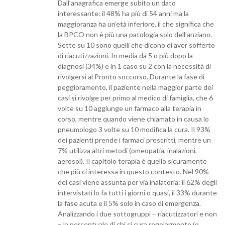
Dall’anagrafica emerge subito un dato
interessante: il 48% ha più di 54 anni ma la
maggioranza ha un’età inferiore, il che significa che
la BPCO non è più una patologia solo dell’anziano.
Sette su 10 sono quelli che dicono di aver sofferto
di riacutizzazioni. In media da 5 o più dopo la
diagnosi (34%) e in 1 caso su 2 con la necessità di
rivolgersi al Pronto soccorso. Durante la fase di
peggioramento, il paziente nella maggior parte dei
casi si rivolge per primo al medico di famiglia, che 6
volte su 10 aggiunge un farmaco alla terapia in
corso, mentre quando viene chiamato in causa lo
pneumologo 3 volte su 10 modifica la cura. Il 93%
dei pazienti prende i farmaci prescritti, mentre un
7% utilizza altri metodi (omeopatia, inalazioni,
aerosol). Il capitolo terapia è quello sicuramente
che più ci interessa in questo contesto. Nel 90%
dei casi viene assunta per via inalatoria: il 62% degli
intervistati lo fa tutti i giorni o quasi, il 33% durante
la fase acuta e il 5% solo in caso di emergenza.
Analizzando i due sottogruppi – riacutizzatori e non
– la percentuale di chi si cura regolarmente (o