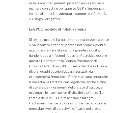
assicurare che i pazienti possano impiegarli nella
maniera corretta e per questo GSK si impegna a
fornire ai medici un adeguato supporto informativo
sui singoli erogatori.
La BPCO, modello di malattia cronica
Si respira male, si ha quasi sempre la tosse e a volte
si va incontro a febbre, perché nei bronchi pieni di
muco i batteri si sviluppano a grande velocità,
dando luogo a infezioni ripetute. Potrebbe essere
questo l’identikit della Bronco Pneumopatia
Cronica Ostruttiva (BPCO), malattia che individua
diversi quadri patologici, caratterizzati da
eterogeneità fenotipica. Per le sue caratteristiche
la malattia va trattata con regolarità, anche al fine
di evitare peggioramenti dello stato di salute, e
migliorare le aspettative di vita del paziente. “La
terapia della BPCO in fase stabile integra
trattamenti farmacologici e non farmacologici e si
pone due livelli di obiettivi: efficacia nel breve