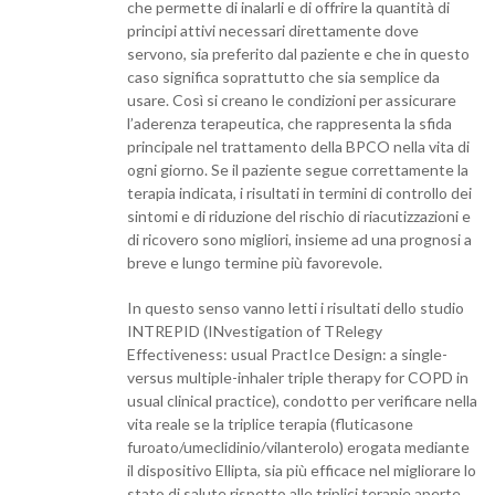
che permette di inalarli e di offrire la quantità di
principi attivi necessari direttamente dove
servono, sia preferito dal paziente e che in questo
caso significa soprattutto che sia semplice da
usare. Così si creano le condizioni per assicurare
l’aderenza terapeutica, che rappresenta la sfida
principale nel trattamento della BPCO nella vita di
ogni giorno. Se il paziente segue correttamente la
terapia indicata, i risultati in termini di controllo dei
sintomi e di riduzione del rischio di riacutizzazioni e
di ricovero sono migliori, insieme ad una prognosi a
breve e lungo termine più favorevole.
In questo senso vanno letti i risultati dello studio
INTREPID (INvestigation of TRelegy
Effectiveness: usual PractIce Design: a single-
versus multiple-inhaler triple therapy for COPD in
usual clinical practice), condotto per verificare nella
vita reale se la triplice terapia (fluticasone
furoato/umeclidinio/vilanterolo) erogata mediante
il dispositivo Ellipta, sia più efficace nel migliorare lo
stato di salute rispetto alle triplici terapie aperte