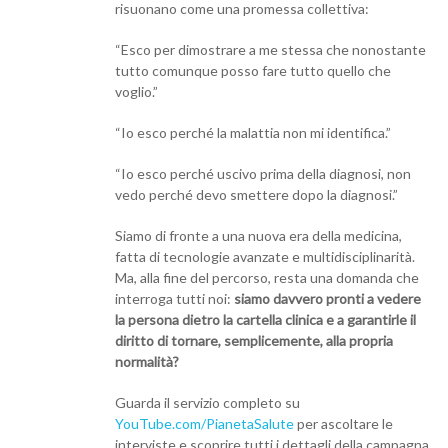
risuonano come una promessa collettiva:
“Esco per dimostrare a me stessa che nonostante
tutto comunque posso fare tutto quello che
voglio.”
“Io esco perché la malattia non mi identifica.”
“Io esco perché uscivo prima della diagnosi, non
vedo perché devo smettere dopo la diagnosi.”
Siamo di fronte a una nuova era della medicina,
fatta di tecnologie avanzate e multidisciplinarità.
Ma, alla fine del percorso, resta una domanda che
interroga tutti noi:
siamo davvero pronti a vedere
la persona dietro la cartella clinica e a garantirle il
diritto di tornare, semplicemente, alla propria
normalità?
Guarda il servizio completo su
YouTube.com/PianetaSalute
per ascoltare le
interviste e scoprire tutti i dettagli della campagna.