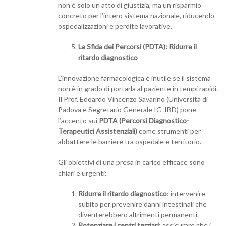
non è solo un atto di giustizia, ma un risparmio
concreto per l’intero sistema nazionale, riducendo
ospedalizzazioni e perdite lavorative.
La Sfida dei Percorsi (PDTA): Ridurre il
ritardo diagnostico
L’innovazione farmacologica è inutile se il sistema
non è in grado di portarla al paziente in tempi rapidi.
Il Prof. Edoardo Vincenzo Savarino (Università di
Padova e Segretario Generale IG-IBD) pone
l’accento sui
PDTA (Percorsi Diagnostico-
Terapeutici Assistenziali)
come strumenti per
abbattere le barriere tra ospedale e territorio.
Gli obiettivi di una presa in carico efficace sono
chiari e urgenti:
Ridurre il ritardo diagnostico
: intervenire
subito per prevenire danni intestinali che
diventerebbero altrimenti permanenti.
Potenziare i centri terziari
: assicurare che i