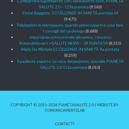
Combattere superbatteri con i laboratori hi-tech. PIANETA
SALUTE 2.0 – 119a puntata
(9.563)
Eloise Beggiato. ECCELLENZE IN SANITÀ puntata 14
(9.475)
Palpitazioni in menopausa: quando preoccuparsi e cosa fare.
I consigli del cardiologo
(8.688)
Importanza autocontrollo glicemico; concorso
#clearskinlovers +SALUTE NEWS – 38 PUNTATA
(8.511)
Mario De Michele ECCELLENZE IN SANITÀ 9a puntata
(8.259)
Il paziente esperto. La voce del paziente, speciale PIANETA
SALUTE 2.0 112a puntata
(8.010)
COPYRIGHT © 2015-2026 PIANETASALUTE 2.0 | WEBSITE BY
COMUNICAMENTELAB
CONTATTI