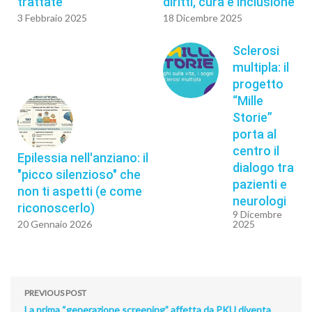
trattate
diritti, cura e inclusione
3 Febbraio 2025
18 Dicembre 2025
Sclerosi
multipla: il
progetto
“Mille
Storie”
porta al
centro il
Epilessia nell'anziano: il
dialogo tra
"picco silenzioso" che
pazienti e
non ti aspetti (e come
neurologi
riconoscerlo)
9 Dicembre
20 Gennaio 2026
2025
PREVIOUS POST
La prima “generazione screening” affetta da PKU diventa