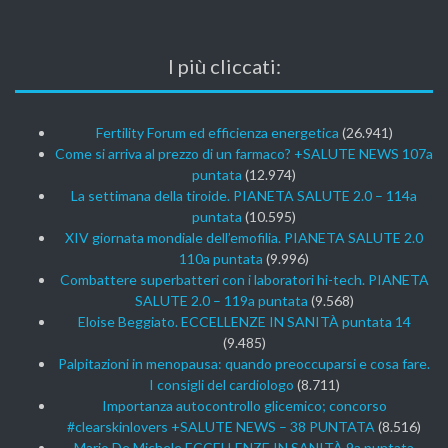
I più cliccati:
Fertility Forum ed efficienza energetica
(26.941)
Come si arriva al prezzo di un farmaco? +SALUTE NEWS 107a
puntata
(12.974)
La settimana della tiroide. PIANETA SALUTE 2.0 – 114a
puntata
(10.595)
XIV giornata mondiale dell’emofilia. PIANETA SALUTE 2.0
110a puntata
(9.996)
Combattere superbatteri con i laboratori hi-tech. PIANETA
SALUTE 2.0 – 119a puntata
(9.568)
Eloise Beggiato. ECCELLENZE IN SANITÀ puntata 14
(9.485)
Palpitazioni in menopausa: quando preoccuparsi e cosa fare.
I consigli del cardiologo
(8.711)
Importanza autocontrollo glicemico; concorso
#clearskinlovers +SALUTE NEWS – 38 PUNTATA
(8.516)
Mario De Michele ECCELLENZE IN SANITÀ 9a puntata