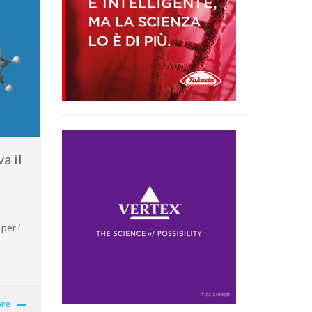
a il
per i
re