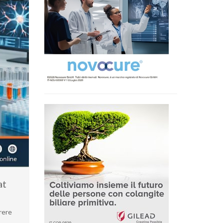
at
rere