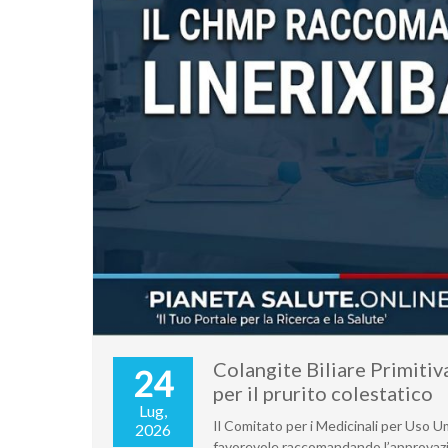
Colangite Biliare Primiti
24
per il prurito colestatico
Lug,
Il Comitato per i Medicinali per Uso 
2026
favorevole raccomandando l’approvazio