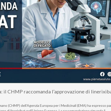
va: il CHMP raccomanda l’approvazione di linerixib
Umano (CHMP) dell’Agenzia Europea per i Medicinali (EMA) ha espresso pa
ne di linerixibat nell’Unione Europea. La raccomandazione riguarda il