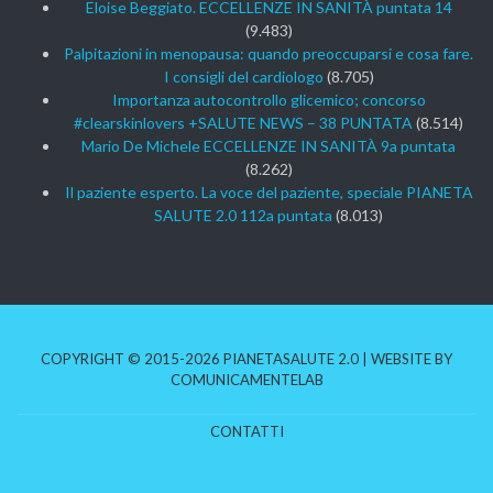
Eloise Beggiato. ECCELLENZE IN SANITÀ puntata 14
(9.483)
Palpitazioni in menopausa: quando preoccuparsi e cosa fare.
I consigli del cardiologo
(8.705)
Importanza autocontrollo glicemico; concorso
#clearskinlovers +SALUTE NEWS – 38 PUNTATA
(8.514)
Mario De Michele ECCELLENZE IN SANITÀ 9a puntata
(8.262)
Il paziente esperto. La voce del paziente, speciale PIANETA
SALUTE 2.0 112a puntata
(8.013)
COPYRIGHT © 2015-2026 PIANETASALUTE 2.0 | WEBSITE BY
COMUNICAMENTELAB
CONTATTI