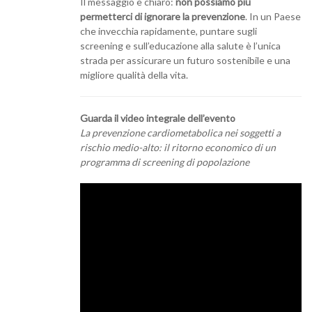
Il messaggio è chiaro:
non possiamo più
permetterci di ignorare la prevenzione
. In un Paese
che invecchia rapidamente, puntare sugli
screening e sull’educazione alla salute è l’unica
strada per assicurare un futuro sostenibile e una
migliore qualità della vita.
Guarda il video integrale dell’evento
La prevenzione cardiometabolica nei soggetti a
rischio medio-alto: il ritorno economico di un
programma di screening di popolazione