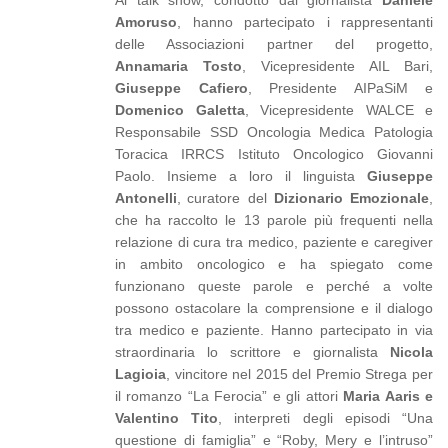
Al talk show, condotto dal giornalista
Daniele
Amoruso
, hanno partecipato i rappresentanti
delle Associazioni partner del progetto,
Annamaria Tosto
, Vicepresidente AIL Bari,
Giuseppe Cafiero
, Presidente AIPaSiM e
Domenico Galetta
, Vicepresidente WALCE e
Responsabile SSD Oncologia Medica Patologia
Toracica IRRCS Istituto Oncologico Giovanni
Paolo. Insieme a loro il linguista
Giuseppe
Antonelli
,
curatore del
Dizionario Emozionale
,
che ha raccolto le 13 parole più frequenti nella
relazione di cura tra medico, paziente e caregiver
in ambito oncologico e ha spiegato come
funzionano queste parole e perché a volte
possono ostacolare la comprensione e il dialogo
tra medico e paziente. Hanno partecipato in via
straordinaria lo scrittore e giornalista
Nicola
Lagioia
, vincitore nel 2015 del Premio Strega per
il romanzo “La Ferocia” e gli attori
Maria Aaris e
Valentino Tito
, interpreti degli episodi “Una
questione di famiglia” e “Roby, Mery e l’intruso”