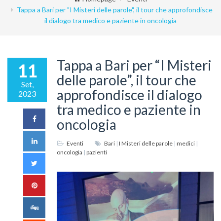
Tappa a Bari per "I Misteri delle parole", il tour che approfondisce
il dialogo tra medico e paziente in oncologia
Tappa a Bari per “I Misteri
11
delle parole”, il tour che
Set,
approfondisce il dialogo
2023
tra medico e paziente in
oncologia
Eventi
Bari
|
I Misteri delle parole
|
medici
|
oncologia
|
pazienti