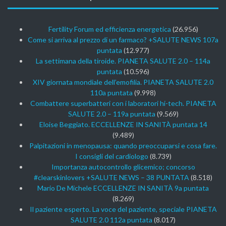
Fertility Forum ed efficienza energetica
(26.956)
Come si arriva al prezzo di un farmaco? +SALUTE NEWS 107a
puntata
(12.977)
La settimana della tiroide. PIANETA SALUTE 2.0 – 114a
puntata
(10.596)
XIV giornata mondiale dell’emofilia. PIANETA SALUTE 2.0
110a puntata
(9.998)
Combattere superbatteri con i laboratori hi-tech. PIANETA
SALUTE 2.0 – 119a puntata
(9.569)
Eloise Beggiato. ECCELLENZE IN SANITÀ puntata 14
(9.489)
Palpitazioni in menopausa: quando preoccuparsi e cosa fare.
I consigli del cardiologo
(8.739)
Importanza autocontrollo glicemico; concorso
#clearskinlovers +SALUTE NEWS – 38 PUNTATA
(8.518)
Mario De Michele ECCELLENZE IN SANITÀ 9a puntata
(8.269)
Il paziente esperto. La voce del paziente, speciale PIANETA
SALUTE 2.0 112a puntata
(8.017)