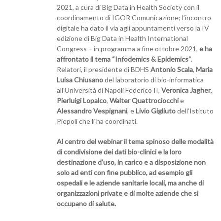
2021, a cura di Big Data in Health Society con il
coordinamento di IGOR Comunicazione; l’incontro
digitale ha dato il via agli appuntamenti verso la IV
edizione di Big Data in Health International
Congress – in programma a fine ottobre 2021,
e ha
affrontato il tema “Infodemics & Epidemics”
.
Relatori, il presidente di BDHS
Antonio Scala
,
Maria
Luisa Chiusano
del laboratorio di bio-informatica
all’Università di Napoli Federico II,
Veronica Jagher
,
Pierluigi Lopalco
,
Walter Quattrociocchi
e
Alessandro Vespignani
, e
Livio Gigliuto
dell’Istituto
Piepoli che li ha coordinati.
Al centro del webinar il tema spinoso delle modalità
di condivisione dei dati bio-clinici e la loro
destinazione d’uso, in carico e a disposizione non
solo ad enti con fine pubblico, ad esempio gli
ospedali e le aziende sanitarie locali, ma anche di
organizzazioni private e di molte aziende che si
occupano di salute.