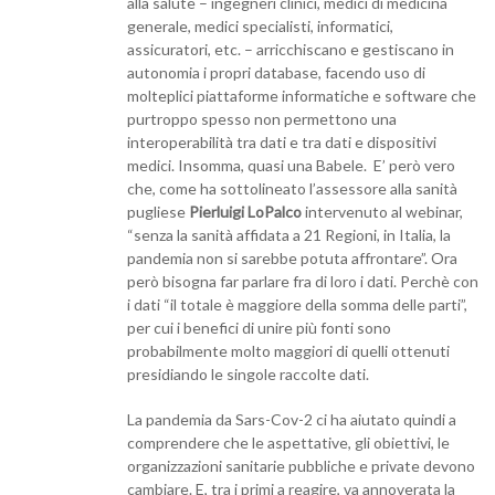
alla salute – ingegneri clinici, medici di medicina
generale, medici specialisti, informatici,
assicuratori, etc. – arricchiscano e gestiscano in
autonomia i propri database, facendo uso di
molteplici piattaforme informatiche e software che
purtroppo spesso non permettono una
interoperabilità tra dati e tra dati e dispositivi
medici. Insomma, quasi una Babele. E’ però vero
che, come ha sottolineato l’assessore alla sanità
pugliese
Pierluigi LoPalco
intervenuto al webinar,
“senza la sanità affidata a 21 Regioni, in Italia, la
pandemia non si sarebbe potuta affrontare”. Ora
però bisogna far parlare fra di loro i dati. Perchè con
i dati “il totale è maggiore della somma delle parti”,
per cui i benefici di unire più fonti sono
probabilmente molto maggiori di quelli ottenuti
presidiando le singole raccolte dati.
La pandemia da Sars-Cov-2 ci ha aiutato quindi a
comprendere che le aspettative, gli obiettivi, le
organizzazioni sanitarie pubbliche e private devono
cambiare. E, tra i primi a reagire, va annoverata la