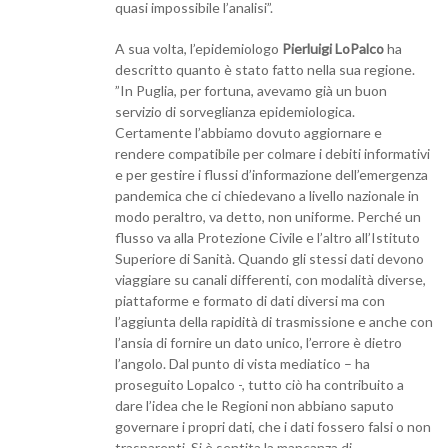
quasi impossibile l’analisi”.
A sua volta, l’epidemiologo
Pierluigi LoPalco
ha
descritto quanto è stato fatto nella sua regione.
”In Puglia, per fortuna, avevamo già un buon
servizio di sorveglianza epidemiologica.
Certamente l’abbiamo dovuto aggiornare e
rendere compatibile per colmare i debiti informativi
e per gestire i flussi d’informazione dell’emergenza
pandemica che ci chiedevano a livello nazionale in
modo peraltro, va detto, non uniforme. Perché un
flusso va alla Protezione Civile e l’altro all’Istituto
Superiore di Sanità. Quando gli stessi dati devono
viaggiare su canali differenti, con modalità diverse,
piattaforme e formato di dati diversi ma con
l’aggiunta della rapidità di trasmissione e anche con
l’ansia di fornire un dato unico, l’errore è dietro
l’angolo. Dal punto di vista mediatico – ha
proseguito Lopalco -, tutto ciò ha contribuito a
dare l’idea che le Regioni non abbiano saputo
governare i propri dati, che i dati fossero falsi o non
trasparenti. Si è sentita la mancanza di