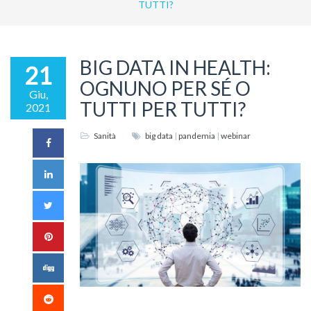
TUTTI?
BIG DATA IN HEALTH:
21
OGNUNO PER SÉ O
Giu,
TUTTI PER TUTTI?
2021
Sanità
big data
|
pandemia
|
webinar