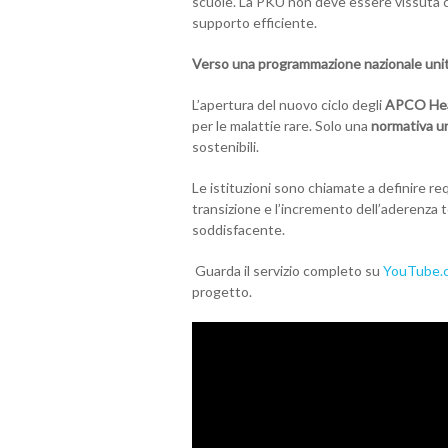
scuole. La PKU non deve essere vissuta c
supporto efficiente.
Verso una programmazione nazionale unit
L’apertura del nuovo ciclo degli
APCO Hea
per le malattie rare. Solo una
normativa uni
sostenibili.
Le istituzioni sono chiamate a definire req
transizione e l’incremento dell’aderenza t
soddisfacente.
Guarda il servizio completo su
YouTube.c
progetto.