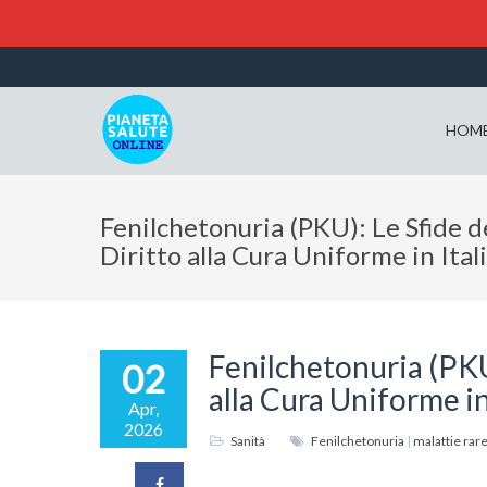
HOM
Fenilchetonuria (PKU): Le Sfide de
Diritto alla Cura Uniforme in Ital
Fenilchetonuria (PKU)
02
alla Cura Uniforme in
Apr,
2026
Sanità
Fenilchetonuria
|
malattie rar