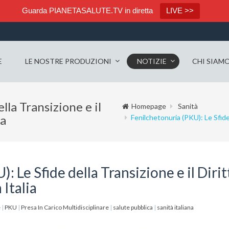
Guarda PIANETASALUTE.TV in diretta
LIVE >>
E
LE NOSTRE PRODUZIONI
NOTIZIE
CHI SIAM
lla Transizione e il
Homepage
Sanità
ia
Fenilchetonuria (PKU): Le Sfide 
: Le Sfide della Transizione e il Dirit
 Italia
e
|
PKU
|
Presa In Carico Multidisciplinare
|
salute pubblica
|
sanità italiana