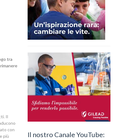
ogo tra
r rimanere
i. Il
traducono
icato con
Il nostro Canale YouTube:
e più