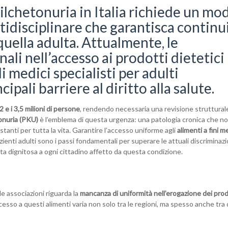
ilchetonuria in Italia richiede un mo
ltidisciplinare che garantisca continu
 quella adulta. Attualmente, le
ali nell’accesso ai prodotti dietetici
di medici specialisti per adulti
ipali barriere al diritto alla salute.
2 e i 3,5 milioni di persone
, rendendo necessaria una revisione struttural
onuria (PKU)
è l’emblema di questa urgenza: una patologia cronica che n
stanti per tutta la vita. Garantire l’accesso uniforme agli
alimenti a fini m
zienti adulti sono i passi fondamentali per superare le attuali discriminazi
 vita dignitosa a ogni cittadino affetto da questa condizione.
le associazioni riguarda la
mancanza di uniformità nell’erogazione dei prod
cesso a questi alimenti varia non solo tra le regioni, ma spesso anche tra