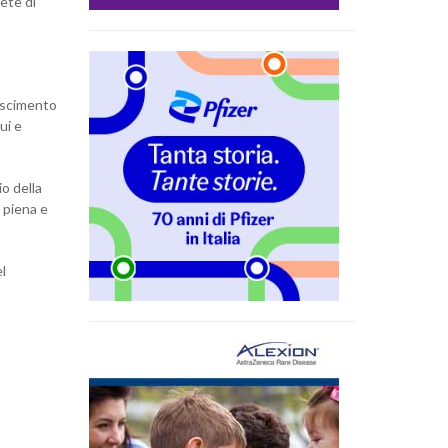
ete di
noscimento
ui e
io della
a piena e
el