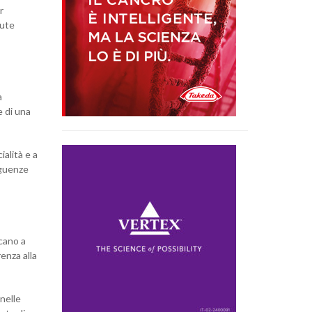
r
lute
a
e di una
ialità e a
eguenze
icano a
enza alla
nelle