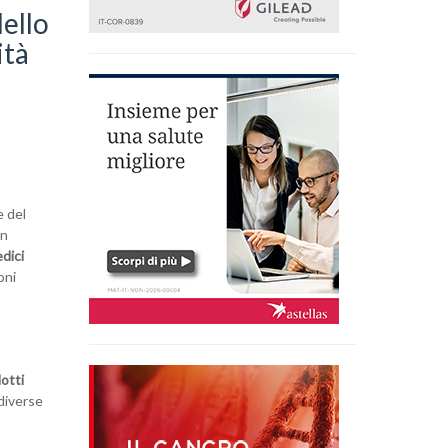
dello
ità
e del
on
edici
oni
otti
 diverse