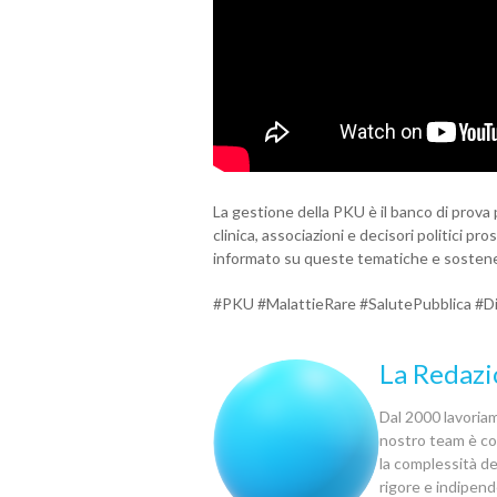
La gestione della PKU è il banco di prova p
clinica, associazioni e decisori politici p
informato su queste tematiche e sostenere 
#PKU #MalattieRare #SalutePubblica #Diri
La Redazi
Dal 2000 lavoriamo
nostro team è com
la complessità del
rigore e indipen