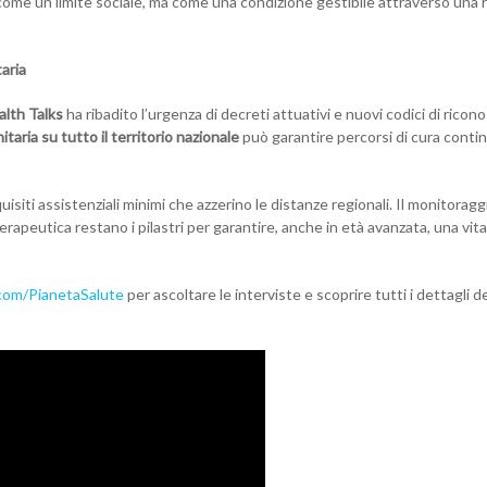
ome un limite sociale, ma come una condizione gestibile attraverso una r
aria
lth Talks
ha ribadito l’urgenza di decreti attuativi e nuovi codici di rico
taria su tutto il territorio nazionale
può garantire percorsi di cura contin
uisiti assistenziali minimi che azzerino le distanze regionali. Il monitoragg
erapeutica restano i pilastri per garantire, anche in età avanzata, una vit
om/PianetaSalute
per ascoltare le interviste e scoprire tutti i dettagli d