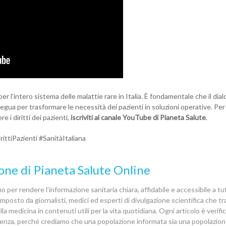
er l’intero sistema delle malattie rare in Italia. È fondamentale che il dial
rosegua per trasformare le necessità dei pazienti in soluzioni operative. Pe
i diritti dei pazienti,
iscriviti al canale YouTube di Pianeta Salute
.
ttiPazienti #SanitàItaliana
one di Pianeta Salute Online
 per rendere l’informazione sanitaria chiara, affidabile e accessibile a tutt
posto da giornalisti, medici ed esperti di divulgazione scientifica che 
la medicina in contenuti utili per la vita quotidiana. Ogni articolo è verif
denza, perché crediamo che una popolazione informata sia una popolazion