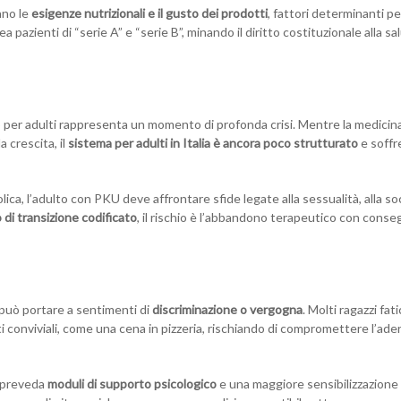
ano le
esigenze nutrizionali e il gusto dei prodotti
, fattori determinanti pe
 pazienti di “serie A” e “serie B”, minando il diritto costituzionale alla sa
lo per adulti rappresenta un momento di profonda crisi. Mentre la medicin
a crescita, il
sistema per adulti in Italia è ancora poco strutturato
e soffr
ica, l’adulto con PKU deve affrontare sfide legate alla sessualità, alla soc
 di transizione codificato
, il rischio è l’abbandono terapeutico con cons
 può portare a sentimenti di
discriminazione o vergogna
. Molti ragazzi fat
ti conviviali, come una cena in pizzeria, rischiando di compromettere l’ader
e preveda
moduli di supporto psicologico
e una maggiore sensibilizzazione 