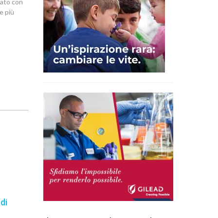
icato con
e più
di