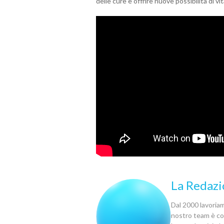
delle cure e offrire nuove possibilità di vita
La Redazi
Dal 2000 lavoriamo
nostro team è com