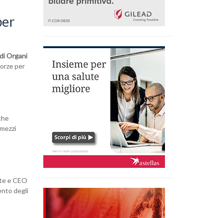
per
 di Organi
forze per
iche
 mezzi
nte e CEO
ento degli