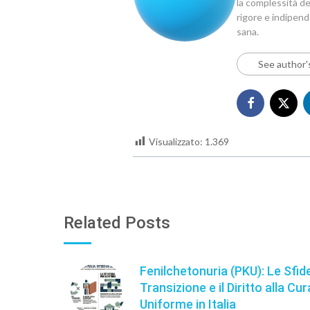
la complessità del
rigore e indipen
sana.
See author'
Visualizzato:
1.369
Related Posts
Fenilchetonuria (PKU): Le Sfide
Transizione e il Diritto alla Cur
Uniforme in Italia