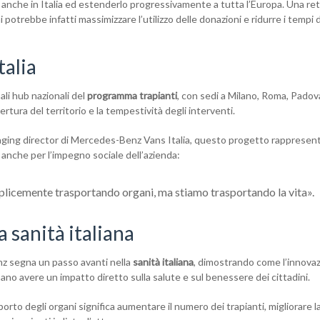
o anche in Italia ed estenderlo progressivamente a tutta l’Europa. Una re
potrebbe infatti massimizzare l’utilizzo delle donazioni e ridurre i tempi 
talia
ali hub nazionali del
programma trapianti
, con sedi a Milano, Roma, Padova
rtura del territorio e la tempestività degli interventi.
ging director di Mercedes-Benz Vans Italia, questo progetto rappresen
 anche per l’impegno sociale dell’azienda:
plicemente trasportando organi, ma stiamo trasportando la vita».
a sanità italiana
nz segna un passo avanti nella
sanità italiana
, dimostrando come l’innova
sano avere un impatto diretto sulla salute e sul benessere dei cittadini.
porto degli organi significa aumentare il numero dei trapianti, migliorare l