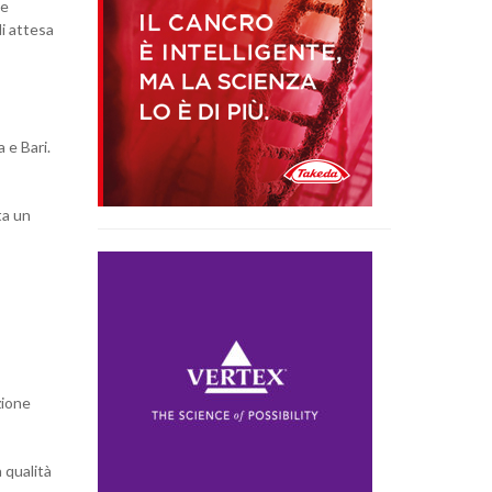
te
di attesa
 e Bari.
ta un
zione
a qualità