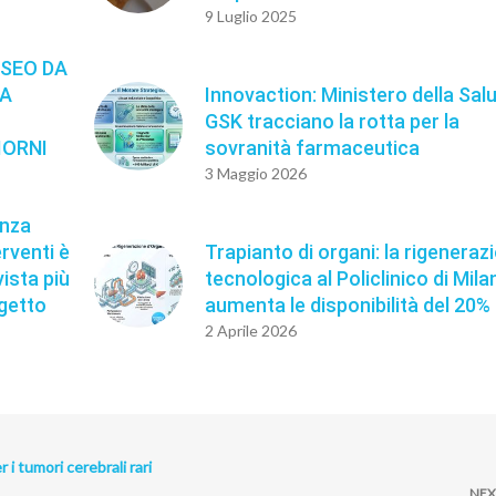
9 Luglio 2025
SSEO DA
LA
Innovaction: Ministero della Sal
GSK tracciano la rotta per la
IORNI
sovranità farmaceutica
3 Maggio 2026
enza
erventi è
Trapianto di organi: la rigeneraz
ista più
tecnologica al Policlinico di Mila
igetto
aumenta le disponibilità del 20%
2 Aprile 2026
i tumori cerebrali rari
NEX