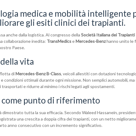
logia medica e mobilità intelligente 
iorare gli esiti clinici dei trapianti.
sa anche dalla logistica. Al congresso della
Società Italiana dei Trapianti
na collaborazione inedita:
TransMedics
e
Mercedes-Benz
hanno unito le 
nostro Paese.
 della vita
flotta di
Mercedes-Benz B-Class
, veicoli allestiti con dotazioni tecnolog
à e condizioni ottimali durante ogni missione. Non semplici automobili, ma
i trasportati e ridurre al minimo i rischi legati agli spostamenti.
 come punto di riferimento
già dimostrato tutta la sua efficacia. Secondo Waleed Hassanein, preside
registrata una crescita a doppia cifra dei trapianti, con un netto miglioram
l quarto anno consecutivo con un incremento significativo.