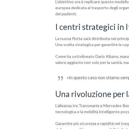
L’obiettivo ora è replicare questo modell
europea dedicata al trasporto degli organi 
dei pazienti.
I centri strategici in I
La nuova flotta sarà distribuita nei princip
Una scelta strategica per garantire la cope
Come ha sottolineato Dario Albano, mana
valore aggiunto non solo per la sanità, ma
«In questo caso non stiamo sem
Una rivoluzione per l
L’alleanza tra Transmanix e Mercedes-Be
tecnologica e la mobilità intelligente pos
Garantire più sicurezza e rapidità nel tras