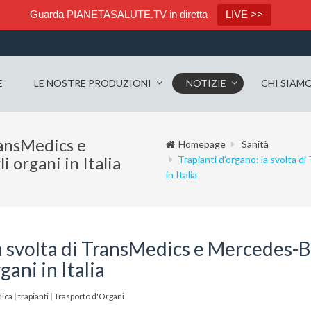
Guarda PIANETASALUTE.TV in diretta
LIVE >>
E
LE NOSTRE PRODUZIONI
NOTIZIE
CHI SIAM
ransMedics e
Homepage
Sanità
 organi in Italia
Trapianti d’organo: la svolta 
in Italia
la svolta di TransMedics e Mercedes-
gani in Italia
dica
|
trapianti
|
Trasporto d'Organi