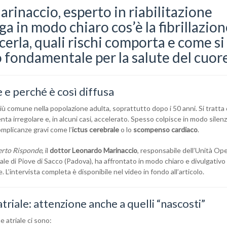
rinaccio, esperto in riabilitazione
ga in modo chiaro cos’è la fibrillazio
cerla, quali rischi comporta e come si 
ondamentale per la salute del cuore
le e perché è così diffusa
più comune nella popolazione adulta, soprattutto dopo i 50 anni. Si tratta 
enta irregolare e, in alcuni casi, accelerato. Spesso colpisce in modo silenz
omplicanze gravi come l’
ictus cerebrale
o lo
scompenso cardiaco
.
erto Risponde
, il
dottor Leonardo Marinaccio
, responsabile dell’Unità Ope
le di Piove di Sacco (Padova), ha affrontato in modo chiaro e divulgativo t
L’intervista completa è disponibile nel video in fondo all’articolo.
atriale: attenzione anche a quelli “nascosti”
ne atriale ci sono: