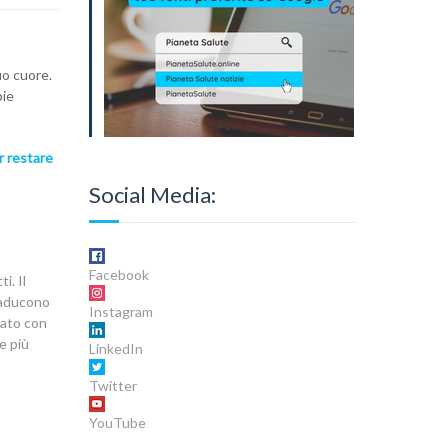
uo cuore.
pie
r restare
Social Media:
Facebook
i. Il
traducono
Instagram
icato con
e più
LinkedIn
Twitter
YouTube