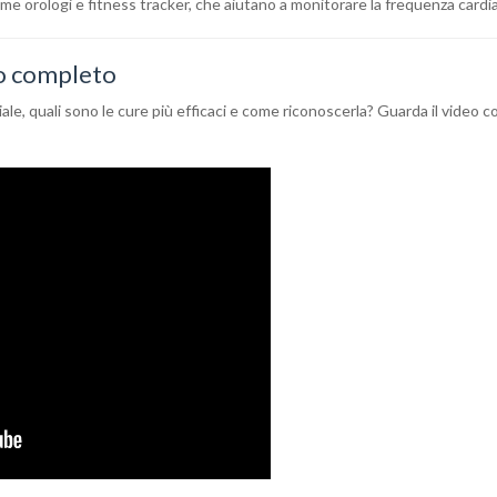
ome orologi e fitness tracker, che aiutano a monitorare la frequenza cardi
o completo
triale, quali sono le cure più efficaci e come riconoscerla? Guarda il video 