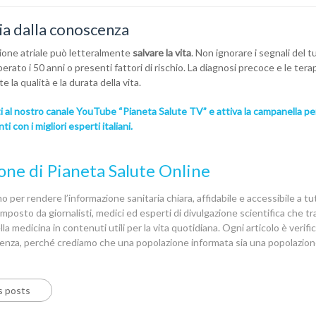
ia dalla conoscenza
lazione atriale può letteralmente
salvare la vita
. Non ignorare i segnali del t
rato i 50 anni o presenti fattori di rischio. La diagnosi precoce e le tera
a qualità e la durata della vita.
iti al nostro canale YouTube “Pianeta Salute TV” e attiva la campanella pe
 con i migliori esperti italiani.
one di Pianeta Salute Online
 per rendere l’informazione sanitaria chiara, affidabile e accessibile a tutt
posto da giornalisti, medici ed esperti di divulgazione scientifica che 
la medicina in contenuti utili per la vita quotidiana. Ogni articolo è verif
denza, perché crediamo che una popolazione informata sia una popolazion
s posts