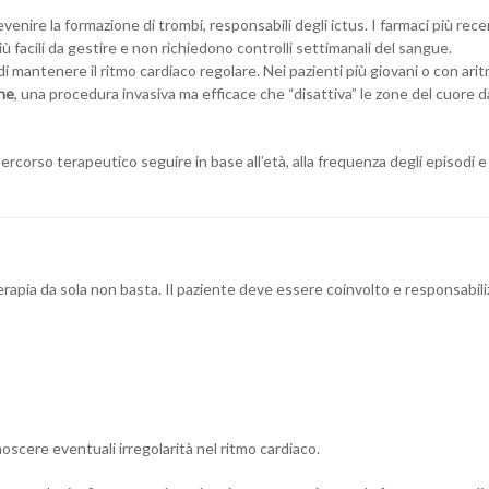
evenire la formazione di trombi, responsabili degli ictus. I farmaci più rece
più facili da gestire e non richiedono controlli settimanali del sangue.
o di mantenere il ritmo cardiaco regolare. Nei pazienti più giovani o con ari
one
, una procedura invasiva ma efficace che “disattiva” le zone del cuore d
rcorso terapeutico seguire in base all’età, alla frequenza degli episodi e 
erapia da sola non basta. Il paziente deve essere coinvolto e responsabili
oscere eventuali irregolarità nel ritmo cardiaco.