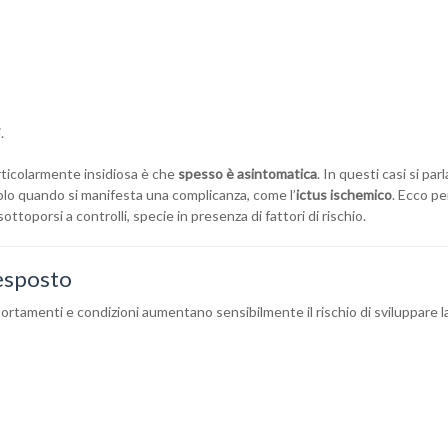
.
ticolarmente insidiosa è che
spesso è asintomatica
. In questi casi si parl
a solo quando si manifesta una complicanza, come l’
ictus ischemico
. Ecco p
ttoporsi a controlli, specie in presenza di fattori di rischio.
ù esposto
ortamenti e condizioni aumentano sensibilmente il rischio di sviluppare l
;