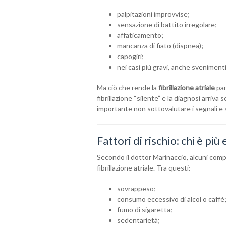
palpitazioni improvvise;
sensazione di battito irregolare;
affaticamento;
mancanza di fiato (dispnea);
capogiri;
nei casi più gravi, anche svenimenti
Ma ciò che rende la
fibrillazione atriale
par
fibrillazione “silente” e la diagnosi arriv
importante non sottovalutare i segnali e so
Fattori di rischio: chi è pi
Secondo il dottor Marinaccio, alcuni comp
fibrillazione atriale. Tra questi:
sovrappeso;
consumo eccessivo di alcol o caffè
fumo di sigaretta;
sedentarietà;