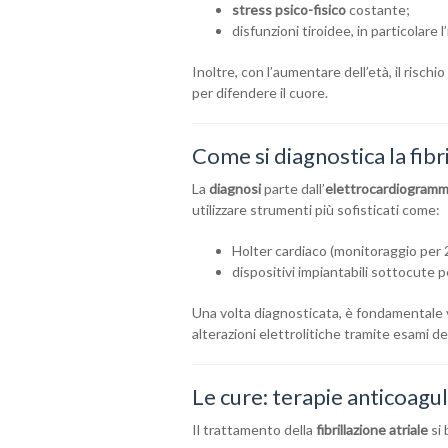
stress psico-fisico
costante;
disfunzioni tiroidee, in particolare l’
Inoltre, con l’aumentare dell’età, il rischi
per difendere il cuore.
Come si diagnostica la fibri
La
diagnosi
parte dall’
elettrocardiogram
utilizzare strumenti più sofisticati come:
Holter cardiaco (monitoraggio per 2
dispositivi impiantabili sottocute p
Una volta diagnosticata, è fondamentale 
alterazioni elettrolitiche tramite esami 
Le cure: terapie anticoagul
Il trattamento della
fibrillazione atriale
si 