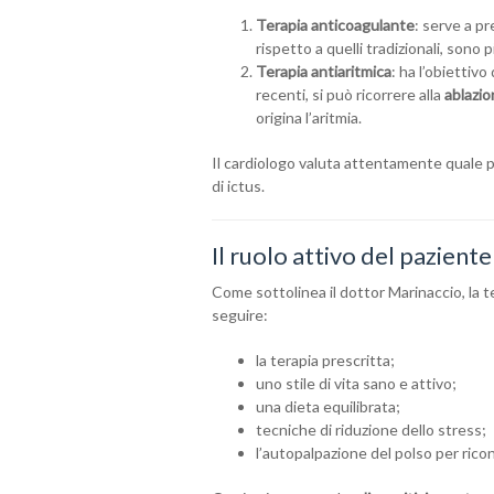
Terapia anticoagulante
: serve a pr
rispetto a quelli tradizionali, sono 
Terapia antiaritmica
: ha l’obiettiv
recenti, si può ricorrere alla
ablazi
origina l’aritmia.
Il cardiologo valuta attentamente quale pe
di ictus.
Il ruolo attivo del paziente
Come sottolinea il dottor Marinaccio, la t
seguire:
la terapia prescritta;
uno stile di vita sano e attivo;
una dieta equilibrata;
tecniche di riduzione dello stress;
l’autopalpazione del polso per ricon