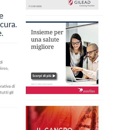
ne
cura.
.
di
ioso,
rativa di
utti gli