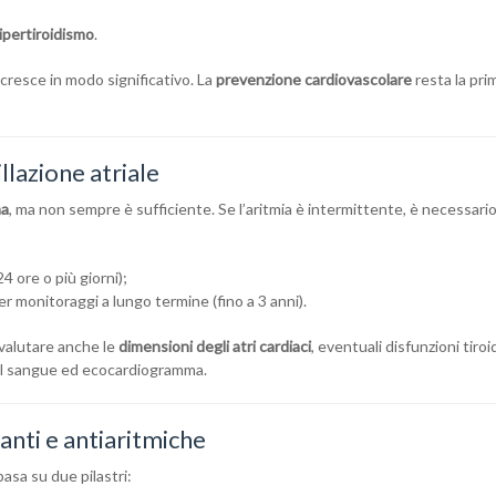
ipertiroidismo
.
o cresce in modo significativo. La
prevenzione cardiovascolare
resta la pri
llazione atriale
ma
, ma non sempre è sufficiente. Se l’aritmia è intermittente, è necessari
4 ore o più giorni);
er monitoraggi a lungo termine (fino a 3 anni).
valutare anche le
dimensioni degli atri cardiaci
, eventuali disfunzioni tiro
del sangue ed ecocardiogramma.
anti e antiaritmiche
basa su due pilastri: