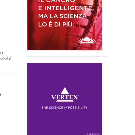
a di
erché è
a