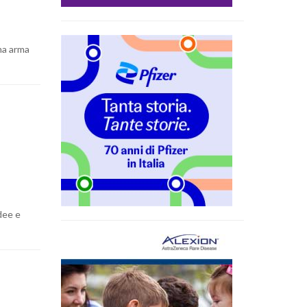
ma arma
o
idee e