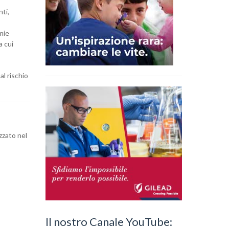
nti,
tmie
a cui
al rischio
zzato nel
Il nostro Canale YouTube: