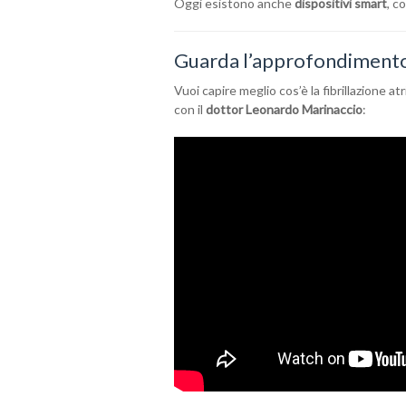
Oggi esistono anche
dispositivi smart
, c
Guarda l’approfondiment
Vuoi capire meglio cos’è la fibrillazione a
con il
dottor Leonardo Marinaccio
: