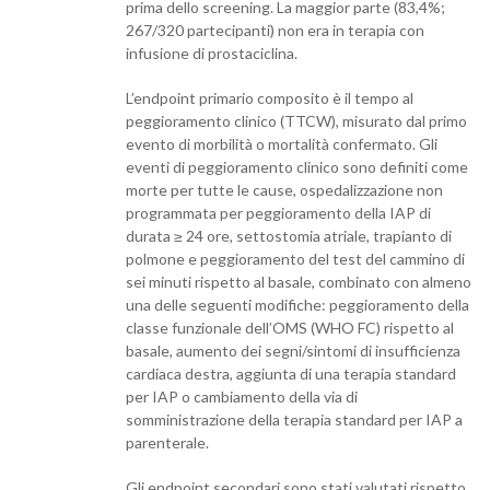
prima dello screening. La maggior parte (83,4%;
267/320 partecipanti) non era in terapia con
infusione di prostaciclina.
L’endpoint primario composito è il tempo al
peggioramento clinico (TTCW), misurato dal primo
evento di morbilità o mortalità confermato. Gli
eventi di peggioramento clinico sono definiti come
morte per tutte le cause, ospedalizzazione non
programmata per peggioramento della IAP di
durata ≥ 24 ore, settostomia atriale, trapianto di
polmone e peggioramento del test del cammino di
sei minuti rispetto al basale, combinato con almeno
una delle seguenti modifiche: peggioramento della
classe funzionale dell’OMS (WHO FC) rispetto al
basale, aumento dei segni/sintomi di insufficienza
cardiaca destra, aggiunta di una terapia standard
per IAP o cambiamento della via di
somministrazione della terapia standard per IAP a
parenterale.
Gli endpoint secondari sono stati valutati rispetto