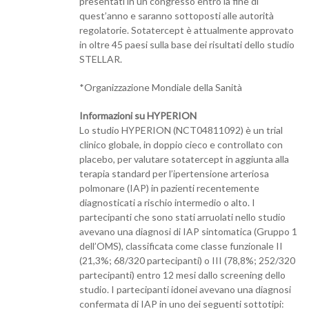
presentati in un congresso entro la fine di
quest’anno e saranno sottoposti alle autorità
regolatorie. Sotatercept è attualmente approvato
in oltre 45 paesi sulla base dei risultati dello studio
STELLAR.
*Organizzazione Mondiale della Sanità
Informazioni su HYPERION
Lo studio HYPERION (NCT04811092) è un trial
clinico globale, in doppio cieco e controllato con
placebo, per valutare sotatercept in aggiunta alla
terapia standard per l’ipertensione arteriosa
polmonare (IAP) in pazienti recentemente
diagnosticati a rischio intermedio o alto. I
partecipanti che sono stati arruolati nello studio
avevano una diagnosi di IAP sintomatica (Gruppo 1
dell’OMS), classificata come classe funzionale II
(21,3%; 68/320 partecipanti) o III (78,8%; 252/320
partecipanti) entro 12 mesi dallo screening dello
studio. I partecipanti idonei avevano una diagnosi
confermata di IAP in uno dei seguenti sottotipi: