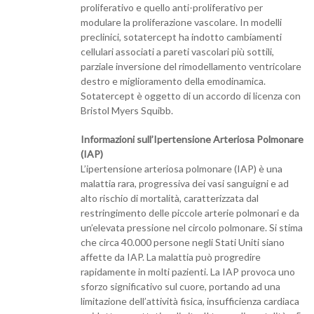
proliferativo e quello anti-proliferativo per
modulare la proliferazione vascolare. In modelli
preclinici, sotatercept ha indotto cambiamenti
cellulari associati a pareti vascolari più sottili,
parziale inversione del rimodellamento ventricolare
destro e miglioramento della emodinamica.
Sotatercept è oggetto di un accordo di licenza con
Bristol Myers Squibb.
Informazioni sull’Ipertensione Arteriosa Polmonare
(IAP)
L’ipertensione arteriosa polmonare (IAP) è una
malattia rara, progressiva dei vasi sanguigni e ad
alto rischio di mortalità, caratterizzata dal
restringimento delle piccole arterie polmonari e da
un’elevata pressione nel circolo polmonare. Si stima
che circa 40.000 persone negli Stati Uniti siano
affette da IAP. La malattia può progredire
rapidamente in molti pazienti. La IAP provoca uno
sforzo significativo sul cuore, portando ad una
limitazione dell’attività fisica, insufficienza cardiaca