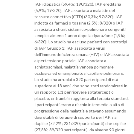
IAP idiopatica (59,4%; 190/320), IAP ereditaria
(5,9%; 19/320), IAP associata a malattie del
tessuto connettivo (CTD) (30,3%; 97/320), IAP
indotta da farmaci o tossine (2,5%; 8/320) o IAP
associata a shunt sistemico-polmonare congeniti
semplici almeno 1 anno dopo la riparazione (1,9%;
6/320). Lo studio ha escluso pazienti con sottotipi
di IAP Gruppo 1: IAP associata a virus
dell’immunodeficienza umana (HIV) e IAP associata
a ipertensione portale, IAP associata a
schistosomiasi, malattia venosa polmonare
occlusiva ed emangiomatosi capillare polmonare.
Lo studio ha arruolato 320 partecipanti di età
superiore ai 18 anni, che sono stati randomizzati in
un rapporto 1:1 per ricevere sotatercept o
placebo, entrambi in aggiunta alla terapia standard.
I partecipanti erano a rischio intermedio o alto di
progressione della malattia e stavano assumendo
dosi stabili di terapie di supporto per IAP, sia
duplice (72,2%; 231/320 partecipanti) che triplice
(27,8%; 89/320 partecipanti), da almeno 90 giorni