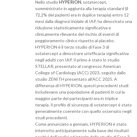
Nello studio
HYPERION
, sotatercept,
somministrato in aggiunta alla terapia standard (il
72,2% dei pazienti era in duplice terapia) entro 12
mesi dalla diagnosi iniziale di IAP, ha dimostrato una
riduzione statisticamente significativa e
clinicamente rilevante del rischio di eventi di
peggioramento clinico rispetto al placebo.
HYPERION è il terzo studio di Fase 3 di
sotatercept a dimostrare un’efficacia significativa
negli adulti con IAP. Il primo è stato lo studio
STELLAR, presentato al congresso American
College of Cardiology (ACC) 2023, seguito dallo
studio ZENITH presentato all’ACC 2025. A
differenza di HYPERION, questi precedenti studi
includevano una popolazione di pazienti in cui la
maggior parte dei partecipanti era in triplice
terapia. Il profilo di sicurezza di sotatercept è stato
generalmente coerente con quello osservato negli
studi precedenti.
Come annunciato a gennaio, HYPERION è stato
interrotto anticipatamente sulla base dei risultati
positivi dell’analisi ad interim dello studio di Fase 3