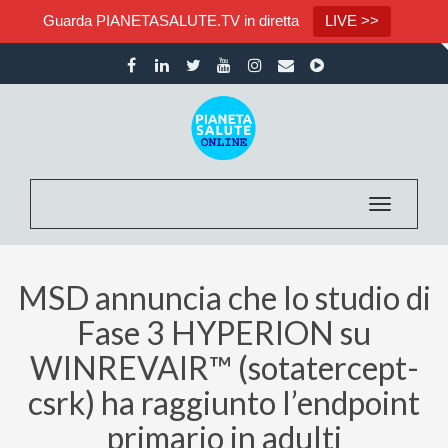
Guarda PIANETASALUTE.TV in diretta
LIVE >>
Toggle nav
MSD annuncia che lo studio di
Fase 3 HYPERION su
WINREVAIR™ (sotatercept-
csrk) ha raggiunto l’endpoint
primario in adulti