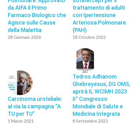
Polmonare: Approvato
sotatercept per il
da AIFA il Primo
trattamento di adulti
Farmaco Biologico che
con Ipertensione
Agisce sulle Cause
Arteriosa Polmonare
della Malattia
(PAH)
28 Gennaio 2026
18 Ottobre 2022
Tedros Adhanom
Ghebreyesus, DG OMS,
aprirà IL WCIMH 2023
Carcinoma uroteliale:
II° Congresso
al via la campagna “A
Mondiale di Salute e
TU per TU”
Medicina Integrata
1 Marzo 2021
8 Settembre 2023