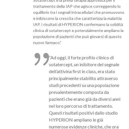
Sotatercept è la prima terapia approvata per il
trattamento della IAP che agisce correggendo lo
squilibrio tra i segnali intracellulari che promuovono
e inibiscono la crescita che caratterizza la malattia
IAP. I risultati di HYPERION confermano la solidità
clinica di sotatercept e potenzialmente ampliano la
popolazione di pazienti che può giovarsi di questo
nuovo farmaco.”
“Ad oggi, il forte profilo clinico di
sotatercept, un inibitore del segnale
dell’attivina first in class, era stato
principalmente stabilito attraverso
studi precedenti su una popolazione
prevalentemente composta da
pazienti che erano già da diversi anni
nel loro percorso di trattamento.
Questi risultati positivi dallo studio
HYPERION ampliano le già
numerose evidenze cliniche, che ora