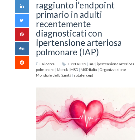
raggiunto l’endpoint
primario in adulti
recentemente
diagnosticati con
ipertensione arteriosa
polmonare (IAP)
Ricerca
HYPERION
|
IAP
|
ipertensione arteriosa
polmonare
|
Merck
|
MSD
|
MSD Italia
|
Organizzazione
Mondiale della Sanità
|
sotatercept