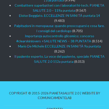
110a puntata
(9.994)
Combattere superbatteri con i laboratori hi-tech. PIANETA
SALUTE 2.0 – 119a puntata
(9.567)
Eloise Beggiato. ECCELLENZE IN SANITÀ puntata 14
(9.483)
Palpitazioni in menopausa: quando preoccuparsi e cosa fare.
I consigli del cardiologo
(8.705)
Importanza autocontrollo glicemico; concorso
#clearskinlovers +SALUTE NEWS – 38 PUNTATA
(8.514)
Mario De Michele ECCELLENZE IN SANITÀ 9a puntata
(8.262)
Il paziente esperto. La voce del paziente, speciale PIANETA
SALUTE 2.0 112a puntata
(8.013)
COPYRIGHT © 2015-2026 PIANETASALUTE 2.0 | WEBSITE BY
COMUNICAMENTELAB