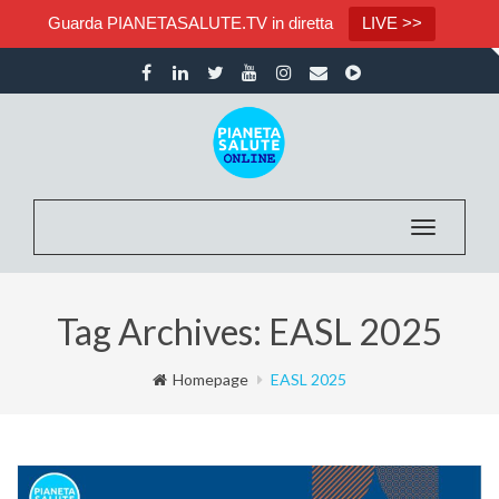
Guarda PIANETASALUTE.TV in diretta
LIVE >>
Toggle na
Tag Archives: EASL 2025
Homepage
EASL 2025