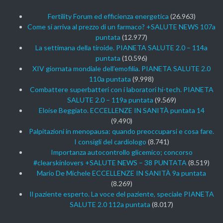
Fertility Forum ed efficienza energetica
(26.963)
Come si arriva al prezzo di un farmaco? +SALUTE NEWS 107a
puntata
(12.977)
La settimana della tiroide. PIANETA SALUTE 2.0 – 114a
puntata
(10.596)
XIV giornata mondiale dell’emofilia. PIANETA SALUTE 2.0
110a puntata
(9.998)
Combattere superbatteri con i laboratori hi-tech. PIANETA
SALUTE 2.0 – 119a puntata
(9.569)
Eloise Beggiato. ECCELLENZE IN SANITÀ puntata 14
(9.490)
Palpitazioni in menopausa: quando preoccuparsi e cosa fare.
I consigli del cardiologo
(8.741)
Importanza autocontrollo glicemico; concorso
#clearskinlovers +SALUTE NEWS – 38 PUNTATA
(8.519)
Mario De Michele ECCELLENZE IN SANITÀ 9a puntata
(8.269)
Il paziente esperto. La voce del paziente, speciale PIANETA
SALUTE 2.0 112a puntata
(8.017)