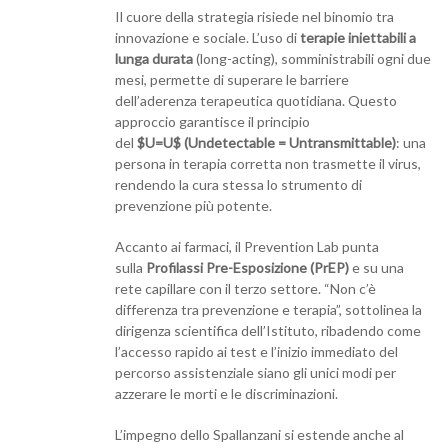
Il cuore della strategia risiede nel binomio tra
innovazione e sociale. L’uso di
terapie iniettabili a
lunga durata
(long-acting), somministrabili ogni due
mesi, permette di superare le barriere
dell’aderenza terapeutica quotidiana. Questo
approccio garantisce il principio
del
$U=U$ (Undetectable = Untransmittable)
: una
persona in terapia corretta non trasmette il virus,
rendendo la cura stessa lo strumento di
prevenzione più potente.
Accanto ai farmaci, il Prevention Lab punta
sulla
Profilassi Pre-Esposizione (PrEP)
e su una
rete capillare con il terzo settore. “Non c’è
differenza tra prevenzione e terapia”, sottolinea la
dirigenza scientifica dell’Istituto, ribadendo come
l’accesso rapido ai test e l’inizio immediato del
percorso assistenziale siano gli unici modi per
azzerare le morti e le discriminazioni.
L’impegno dello Spallanzani si estende anche al