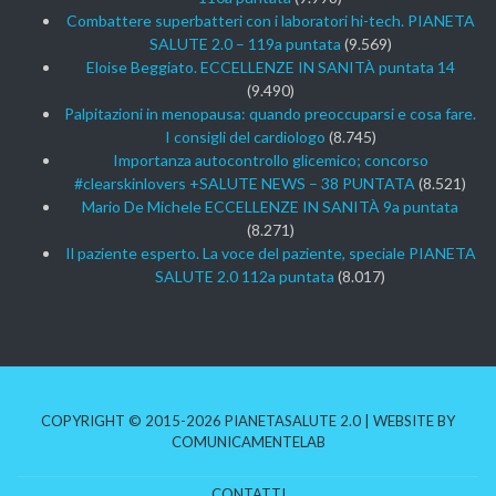
Combattere superbatteri con i laboratori hi-tech. PIANETA
SALUTE 2.0 – 119a puntata
(9.569)
Eloise Beggiato. ECCELLENZE IN SANITÀ puntata 14
(9.490)
Palpitazioni in menopausa: quando preoccuparsi e cosa fare.
I consigli del cardiologo
(8.745)
Importanza autocontrollo glicemico; concorso
#clearskinlovers +SALUTE NEWS – 38 PUNTATA
(8.521)
Mario De Michele ECCELLENZE IN SANITÀ 9a puntata
(8.271)
Il paziente esperto. La voce del paziente, speciale PIANETA
SALUTE 2.0 112a puntata
(8.017)
COPYRIGHT © 2015-2026 PIANETASALUTE 2.0 | WEBSITE BY
COMUNICAMENTELAB
CONTATTI