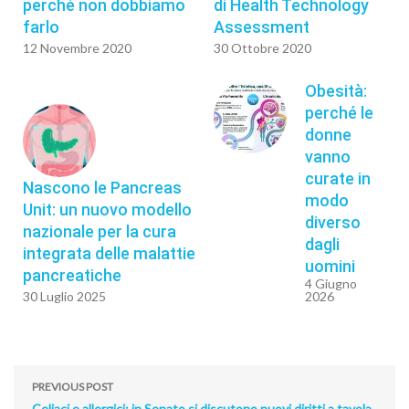
perché non dobbiamo
di Health Technology
farlo
Assessment
12 Novembre 2020
30 Ottobre 2020
Obesità:
perché le
donne
vanno
curate in
Nascono le Pancreas
modo
Unit: un nuovo modello
diverso
nazionale per la cura
dagli
integrata delle malattie
uomini
pancreatiche
4 Giugno
30 Luglio 2025
2026
PREVIOUS POST
Celiaci e allergici: in Senato si discutono nuovi diritti a tavola