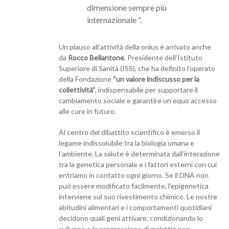
dimensione sempre più
internazionale ”.
Un plauso all’attività della onlus è arrivato anche
da
Rocco Bellantone
, Presidente dell’Istituto
Superiore di Sanità (ISS), che ha definito l’operato
della Fondazione
“un valore indiscusso per la
collettività”
, indispensabile per supportare il
cambiamento sociale e garantire un equo accesso
alle cure in futuro.
Al centro del dibattito scientifico è emerso il
legame indissolubile tra la biologia umana e
l’ambiente. La salute è determinata dall’interazione
tra la genetica personale e i fattori esterni con cui
entriamo in contatto ogni giorno. Se il DNA non
può essere modificato facilmente, l’epigenetica
interviene sul suo rivestimento chimico. Le nostre
abitudini alimentari e i comportamenti quotidiani
decidono quali geni attivare, condizionando lo
sviluppo e la progressione di malattie non