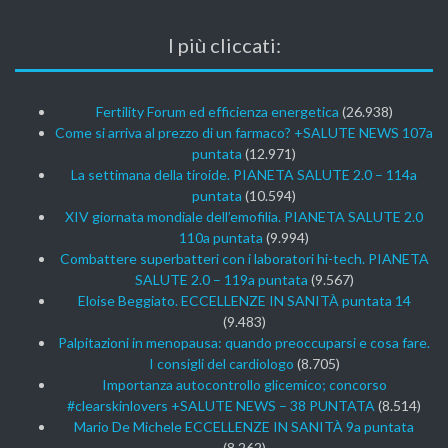
I più cliccati:
Fertility Forum ed efficienza energetica
(26.938)
Come si arriva al prezzo di un farmaco? +SALUTE NEWS 107a
puntata
(12.971)
La settimana della tiroide. PIANETA SALUTE 2.0 – 114a
puntata
(10.594)
XIV giornata mondiale dell’emofilia. PIANETA SALUTE 2.0
110a puntata
(9.994)
Combattere superbatteri con i laboratori hi-tech. PIANETA
SALUTE 2.0 – 119a puntata
(9.567)
Eloise Beggiato. ECCELLENZE IN SANITÀ puntata 14
(9.483)
Palpitazioni in menopausa: quando preoccuparsi e cosa fare.
I consigli del cardiologo
(8.705)
Importanza autocontrollo glicemico; concorso
#clearskinlovers +SALUTE NEWS – 38 PUNTATA
(8.514)
Mario De Michele ECCELLENZE IN SANITÀ 9a puntata
(8.262)