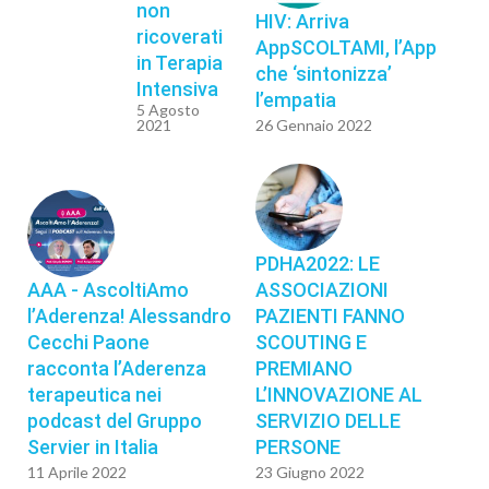
non
HIV: Arriva
ricoverati
AppSCOLTAMI, l’App
in Terapia
che ‘sintonizza’
Intensiva
l’empatia
5 Agosto
2021
26 Gennaio 2022
PDHA2022: LE
AAA - AscoltiAmo
ASSOCIAZIONI
l’Aderenza! Alessandro
PAZIENTI FANNO
Cecchi Paone
SCOUTING E
racconta l’Aderenza
PREMIANO
terapeutica nei
L’INNOVAZIONE AL
podcast del Gruppo
SERVIZIO DELLE
Servier in Italia
PERSONE
11 Aprile 2022
23 Giugno 2022