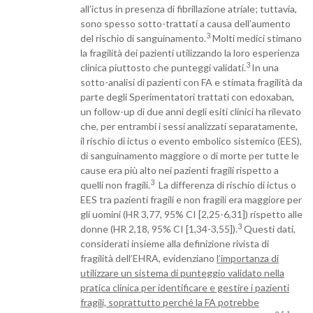
all’ictus in presenza di fibrillazione atriale; tuttavia,
sono spesso sotto-trattati a causa dell’aumento
3
del rischio di sanguinamento.
Molti medici stimano
la fragilità dei pazienti utilizzando la loro esperienza
3
clinica piuttosto che punteggi validati.
In una
sotto-analisi di pazienti con FA e stimata fragilità da
parte degli Sperimentatori trattati con edoxaban,
un follow-up di due anni degli esiti clinici ha rilevato
che, per entrambi i sessi analizzati separatamente,
il rischio di ictus o evento embolico sistemico (EES),
di sanguinamento maggiore o di morte per tutte le
cause era più alto nei pazienti fragili rispetto a
3
quelli non fragili.
La differenza di rischio di ictus o
EES tra pazienti fragili e non fragili era maggiore per
gli uomini (HR 3,77, 95% CI [2,25-6,31]) rispetto alle
3
donne (HR 2,18, 95% CI [1,34-3,55]).
Questi dati,
considerati insieme alla definizione rivista di
fragilità dell’EHRA, evidenziano
l’importanza di
utilizzare un sistema di punteggio validato nella
pratica clinica per identificare e gestire i pazienti
fragili, soprattutto perché la FA potrebbe