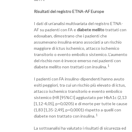
Risultati del registro ETNA-AF Europe
I dati di un’analisi multivariata del registro ETNA-
AF su pazienti con FA e
diabete mellito
trattati con
edoxaban, dimostrano che i pazienti che
assumevano insulina erano associati a un rischio
maggiore di ictus ischemico, attacco ischemico
transitorio o evento embolico sistemico. L’aumento
del rischio non è invece emerso nei pazienti con
1
diabete mellito non trattati con insulina.
I pazienti con FA insulino-dipendenti hanno avuto
esiti peggiori, tra cui un rischio più elevato di ictus,
attacco ischemico transitorio e evento embolico
sistemico (HR [95%CI] aggiustato per HbA1c (2,13
[1,12-4,05], p=0,0205) e di morte per tutte le cause
(1,83 [1,35-2,49], p=0,0001) rispetto a quelli con
1
diabete non trattato con insulina.
La sottoanalisi ha valutato i risultati di sicurezza ed