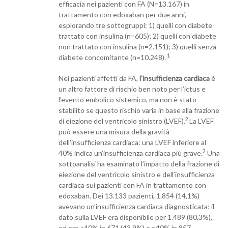
efficacia nei pazienti con FA (N=13.167) in
trattamento con edoxaban per due anni,
esplorando tre sottogruppi: 1) quelli con diabete
trattato con insulina (n=605); 2) quelli con diabete
non trattato con insulina (n=2.151); 3) quelli senza
1
diabete concomitante (n=10.248).
Nei pazienti affetti da FA,
l’insufficienza cardiaca
è
un altro fattore di rischio ben noto per l’ictus e
l’evento embolico sistemico, ma non è stato
stabilito se questo rischio varia in base alla frazione
2
di eiezione del ventricolo sinistro (LVEF).
La LVEF
può essere una misura della gravità
dell’insufficienza cardiaca: una LVEF inferiore al
2
40% indica un’insufficienza cardiaca più grave.
Una
sottoanalisi ha esaminato l’impatto della frazione di
eiezione del ventricolo sinistro e dell’insufficienza
cardiaca sui pazienti con FA in trattamento con
edoxaban. Dei 13.133 pazienti, 1.854 (14,1%)
avevano un’insufficienza cardiaca diagnosticata; il
dato sulla LVEF era disponibile per 1.489 (80,3%),
ed era <40% in 671 (43,9%) e ≥40% in 857