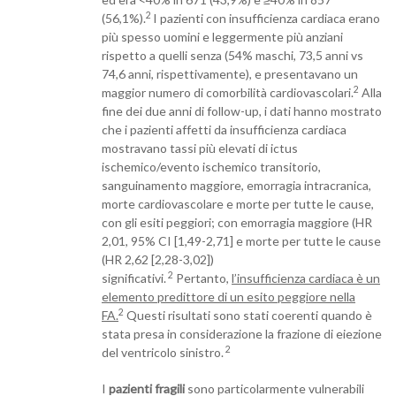
2
(56,1%).
I pazienti con insufficienza cardiaca erano
più spesso uomini e leggermente più anziani
rispetto a quelli senza (54% maschi, 73,5 anni vs
74,6 anni, rispettivamente), e presentavano un
2
maggior numero di comorbilità cardiovascolari.
Alla
fine dei due anni di follow-up, i dati hanno mostrato
che i pazienti affetti da insufficienza cardiaca
mostravano tassi più elevati di ictus
ischemico/evento ischemico transitorio,
sanguinamento maggiore, emorragia intracranica,
morte cardiovascolare e morte per tutte le cause,
con gli esiti peggiori; con emorragia maggiore (HR
2,01, 95% CI [1,49-2,71] e morte per tutte le cause
(HR 2,62 [2,28-3,02])
2
significativi.
Pertanto,
l’insufficienza cardiaca è un
elemento predittore di un esito peggiore nella
2
FA.
Questi risultati sono stati coerenti quando è
stata presa in considerazione la frazione di eiezione
2
del ventricolo sinistro.
I
pazienti fragili
sono particolarmente vulnerabili