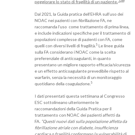
3
,
[v]
peggiorare lo stato di fragilità di un paziente.
Dal 2021, la Guida pratica dell’EHRA sull’uso dei
NOAC nei pazienti con fibrillazione FA, ne
raccomanda l’uso come trattamento di prima linea,
e include indicazioni specifiche per il trattamento di
popolazioni complesse di pazienti con FA, come
5
quelli con diversi livelli di fragilità.
Le linee guida
sulla FA considerano i NOAC come la scelta
preferenziale di anticoagulanti, in quanto
presentano un migliore rapporto efficacia/sicurezza
e un effetto anticoagulante prevedibile rispetto al
warfarin, senza la necessità di un monitoraggio
5
quotidiano della coagulazione.
I dati presentati questa settimana al Congresso
ESC sottolineano ulteriormente le
raccomandazioni della Guida Pratica per il
trattamento con NOAC dei pazienti affetti da
FA.
“Questi nuovi dati sulla popolazione affetta da
fibrillazione atriale con diabete, insufficienza
cardiaca o fragilità confermano la vulnerabilità di