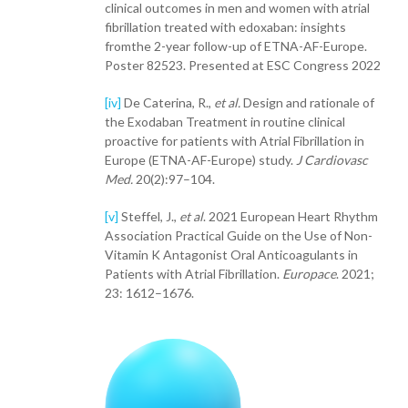
clinical outcomes in men and women with atrial
fibrillation treated with edoxaban: insights
fromthe 2-year follow-up of ETNA-AF-Europe.
Poster 82523. Presented at ESC Congress 2022
[iv]
De Caterina, R.,
et al.
Design and rationale of
the Exodaban Treatment in routine clinical
proactive for patients with Atrial Fibrillation in
Europe (ETNA-AF-Europe) study.
J Cardiovasc
Med.
20(2):97–104.
[v]
Steffel, J.,
et al
. 2021 European Heart Rhythm
Association Practical Guide on the Use of Non-
Vitamin K Antagonist Oral Anticoagulants in
Patients with Atrial Fibrillation.
Europace
. 2021;
23: 1612–1676.