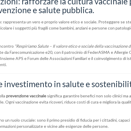
zioni: rafforzare la cultura vaccinale
venzione e salute pubblica.
: rappresenta un vero e proprio valore etico e sociale. Proteggere se st
rticolare i soggetti più fragili come bambini, anziani e persone con patolog
’incontro
“Respiriamo Salute – Il valore etico e sociale della vaccinazione d
alute da Farecomunicazione e20, con il patrocinio di FederASMA e Allergie
Insieme APS e Forum delle Associazioni Familiari e il coinvolgimento di ist
nti.
 investimento in salute e sostenibili
ella
prevenzione vaccinale
significa garantire benefici non solo clinici ma
e. Ogni vaccinazione evita ricoveri, riduce costi di cura e migliora la quali
o un ruolo cruciale: sono il primo presidio di fiducia per i cittadini, capaci 
ormazioni personalizzate e vicine alle esigenze delle persone.