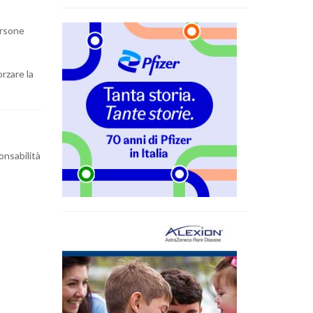
ersone
rzare la
onsabilità