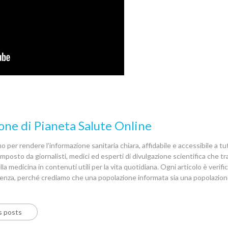
one di Pianeta Salute Online
 per rendere l’informazione sanitaria chiara, affidabile e accessibile a tutt
posto da giornalisti, medici ed esperti di divulgazione scientifica che 
la medicina in contenuti utili per la vita quotidiana. Ogni articolo è verif
denza, perché crediamo che una popolazione informata sia una popolazion
s posts