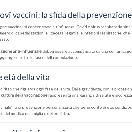
ovi vaccini: la sfida della prevenzione
gne vaccinali si concentrano su influenza, Covid e virus respiratorio sinciz
ero di ospedalizzazioni e i decessi legati alle infezioni respiratorie, che i
esso.
azione anti-influenzale
debba essere accompagnata da una comunicazi
raggiungere tutte le fasce della popolazione.
e età della vita
diritto che riguarda ogni fase della vita. Dalla gravidanza, con la protezi
a
cultura della vaccinazione
rappresenta una garanzia di salute e sicurezza
accinale”: una prevenzione personalizzata che tiene conto di età, condizion
te del medico di famiglia e del pediatra.