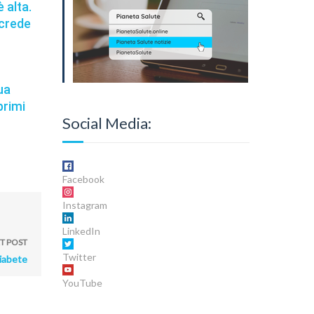
 alta.
 crede
ua
primi
Social Media:
Facebook
Instagram
LinkedIn
T POST
Twitter
diabete
YouTube