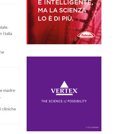
iale.
n Italia
one
one madre-
.
i cliniche