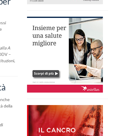
 per
essi
ie
alla A
 ODV –
ituzioni,
tà
 anche
tà della
di