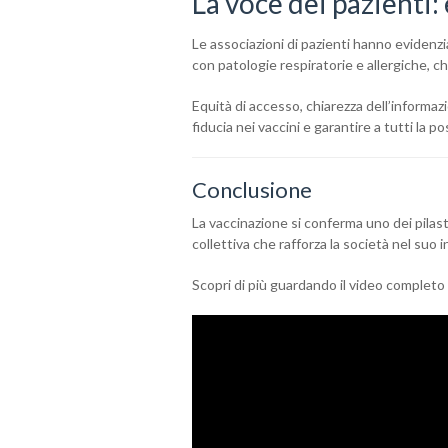
La voce dei pazienti:
Le associazioni di pazienti hanno evidenz
con patologie respiratorie e allergiche, che
Equità di accesso, chiarezza dell’informaz
fiducia nei vaccini e garantire a tutti la po
Conclusione
La vaccinazione si conferma uno dei pilast
collettiva che rafforza la società nel suo 
Scopri di più guardando il video completo e