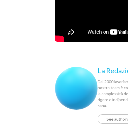
La Redazi
Dal 2000 lavoriamo
nostro team è com
la complessità del
rigore e indipen
sana.
See author'