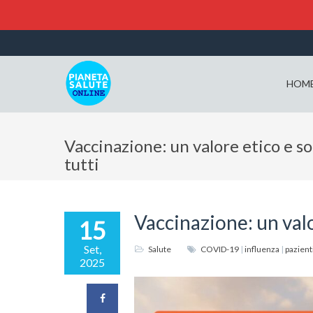
HOM
Vaccinazione: un valore etico e s
tutti
Vaccinazione: un valo
15
Set,
Salute
COVID-19
|
influenza
|
pazient
2025