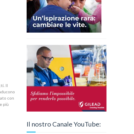
i. Il
traducono
icato con
e più
Il nostro Canale YouTube: