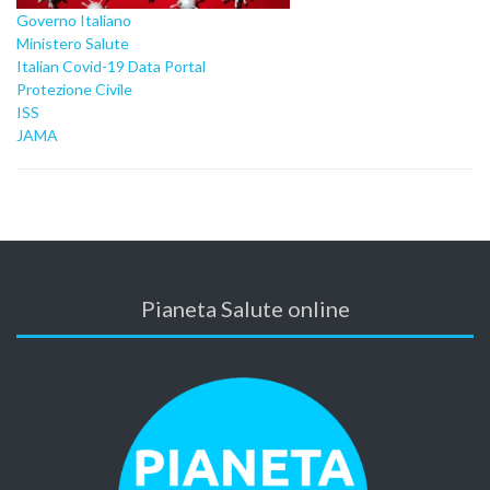
Governo Italiano
Ministero Salute
Italian Covid-19 Data Portal
Protezione Civile
ISS
JAMA
Pianeta Salute online