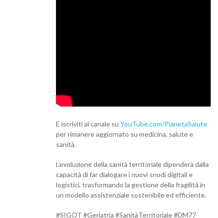
E iscriviti al canale su
YouTube.com/PianetaSalute
per rimanere aggiornato su medicina, salute e
sanità.
L’evoluzione della sanità territoriale dipenderà dalla
capacità di far dialogare i nuovi snodi digitali e
logistici, trasformando la gestione della fragilità in
un modello assistenziale sostenibile ed efficiente.
#SIGOT #Geriatria #SanitàTerritoriale #DM77