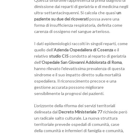
Questa sindrome rappresenta la prima diagnosi di
dimissione dai reparti di geriatria e di medicina negli
ultra-settantacinquenni. Si calcola che quasi
un
paziente su due dei ricoverati
possa avere una
forma di insufficienza respiratoria, definita come
carenza di ossigeno nel sangue arterioso.
I dati epidemiologici raccolti in singoli reparti, come
quello dell’
Azienda Ospedaliera di Cosenza
e il
relativo
studio CIS
condotto al reparto di geriatria
dell’
Ospedale San Giovanni Addolorata di Roma
,
hanno rilevato l’elevatissima prevalenza di questa
sindrome e il suo impatto diretto sulla mortalità
ospedaliera. Il riconoscimento precoce e una
gestione accurata possono migliorare
sensibilmente la prognosi dei pazienti.
L’orizzonte della riforma dei servizi territoriali
delineata dal
Decreto Ministeriale 77
richiede però
un radicale salto culturale. La nuova struttura
territoriale prevede ospedali di comunità, case
della comunità e infermieri di famiglia e comunità,