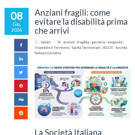
Anziani fragili: come
08
evitare la disabilità prima
Giu,
che arrivi
2026
Salute
anziani
|
fragilità
|
geriatria
|
longevità
|
Ospedale e Territorio
|
Sanità Territoriale
|
SIGOT
|
Società
Italiana Geriatria
La Società Italiana