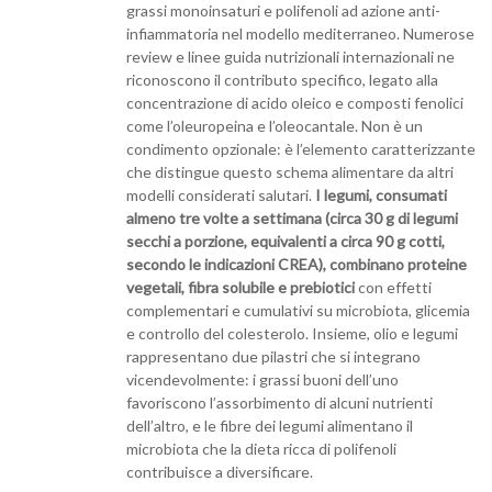
grassi monoinsaturi e polifenoli ad azione anti-
infiammatoria nel modello mediterraneo. Numerose
review e linee guida nutrizionali internazionali ne
riconoscono il contributo specifico, legato alla
concentrazione di acido oleico e composti fenolici
come l’oleuropeina e l’oleocantale. Non è un
condimento opzionale: è l’elemento caratterizzante
che distingue questo schema alimentare da altri
modelli considerati salutari.
I legumi, consumati
almeno tre volte a settimana (circa 30 g di legumi
secchi a porzione, equivalenti a circa 90 g cotti,
secondo le indicazioni CREA), combinano proteine
vegetali, fibra solubile e prebiotici
con effetti
complementari e cumulativi su microbiota, glicemia
e controllo del colesterolo. Insieme, olio e legumi
rappresentano due pilastri che si integrano
vicendevolmente: i grassi buoni dell’uno
favoriscono l’assorbimento di alcuni nutrienti
dell’altro, e le fibre dei legumi alimentano il
microbiota che la dieta ricca di polifenoli
contribuisce a diversificare.