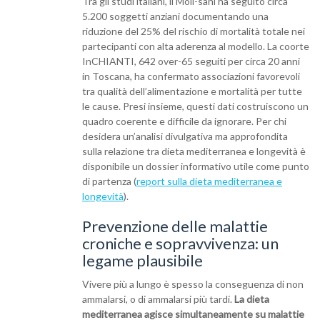
Tra gli studi italiani, il Moli-sani ha seguito circa
5.200 soggetti anziani documentando una
riduzione del 25% del rischio di mortalità totale nei
partecipanti con alta aderenza al modello. La coorte
InCHIANTI, 642 over-65 seguiti per circa 20 anni
in Toscana, ha confermato associazioni favorevoli
tra qualità dell’alimentazione e mortalità per tutte
le cause. Presi insieme, questi dati costruiscono un
quadro coerente e difficile da ignorare. Per chi
desidera un’analisi divulgativa ma approfondita
sulla relazione tra dieta mediterranea e longevità è
disponibile un dossier informativo utile come punto
di partenza (
report sulla dieta mediterranea e
longevità
).
Prevenzione delle malattie
croniche e sopravvivenza: un
legame plausibile
Vivere più a lungo è spesso la conseguenza di non
ammalarsi, o di ammalarsi più tardi.
La dieta
mediterranea agisce simultaneamente su malattie