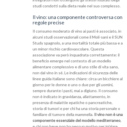
studi condotti sulla dieta reale nel suo complesso.
Il vino: una componente controversa con
regole precise
Il consumo moderato di vino ai pasti è associato, in
alcuni studi osservazionali come il Moli-sani e il SUN
Study spagnolo, a una mortalità totale più bassa e a
un minor rischio cardiovascolare. Questa
associazione va però inquadrata correttamente: il
beneficio emerge nel contesto di un modello
alimentare complessivo e di uno stile di vita sano,
non dal vino in sé. Le indicazioni di sicurezza delle
linee guida italiane sono chiare: circa un bicchiere al
giorno per le donne e uno o due per gli uomini,
sempre durante i pasti, mai a digiuno. Il consumo
non è indicato in gravidanza, allattamento, in
presenza di malattie epatiche o pancreatiche,
storia di tumori e per chi ha una storia personale o
familiare di tumore della mammella.
Il vino non è una
componente essenziale del modello mediterraneo
,
e chi non beve non ha nessun motivo per iniziare.