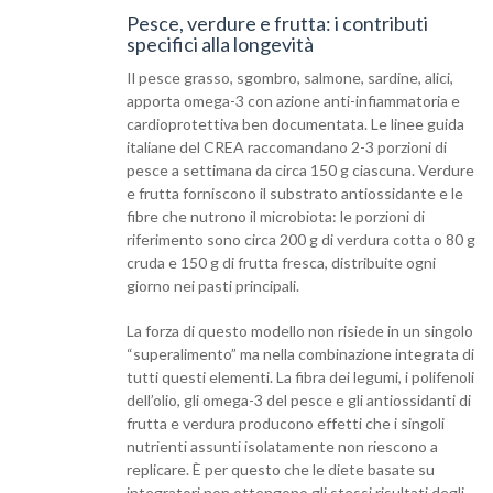
Pesce, verdure e frutta: i contributi
specifici alla longevità
Il pesce grasso, sgombro, salmone, sardine, alici,
apporta omega-3 con azione anti-infiammatoria e
cardioprotettiva ben documentata. Le linee guida
italiane del CREA raccomandano 2-3 porzioni di
pesce a settimana da circa 150 g ciascuna. Verdure
e frutta forniscono il substrato antiossidante e le
fibre che nutrono il microbiota: le porzioni di
riferimento sono circa 200 g di verdura cotta o 80 g
cruda e 150 g di frutta fresca, distribuite ogni
giorno nei pasti principali.
La forza di questo modello non risiede in un singolo
“superalimento” ma nella combinazione integrata di
tutti questi elementi. La fibra dei legumi, i polifenoli
dell’olio, gli omega-3 del pesce e gli antiossidanti di
frutta e verdura producono effetti che i singoli
nutrienti assunti isolatamente non riescono a
replicare. È per questo che le diete basate su
integratori non ottengono gli stessi risultati degli