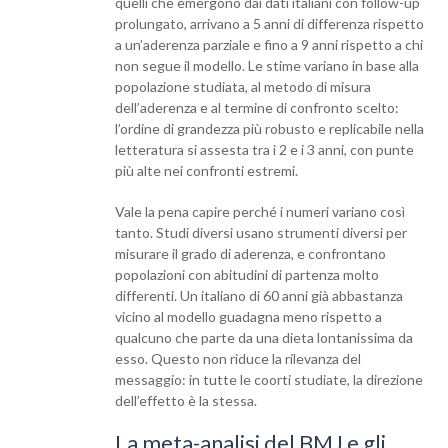
quelli che emergono dai dati italiani con follow-up
prolungato, arrivano a 5 anni di differenza rispetto
a un’aderenza parziale e fino a 9 anni rispetto a chi
non segue il modello. Le stime variano in base alla
popolazione studiata, al metodo di misura
dell’aderenza e al termine di confronto scelto:
l’ordine di grandezza più robusto e replicabile nella
letteratura si assesta tra i 2 e i 3 anni, con punte
più alte nei confronti estremi.
Vale la pena capire perché i numeri variano così
tanto. Studi diversi usano strumenti diversi per
misurare il grado di aderenza, e confrontano
popolazioni con abitudini di partenza molto
differenti. Un italiano di 60 anni già abbastanza
vicino al modello guadagna meno rispetto a
qualcuno che parte da una dieta lontanissima da
esso. Questo non riduce la rilevanza del
messaggio: in tutte le coorti studiate, la direzione
dell’effetto è la stessa.
La meta-analisi del BMJ e gli