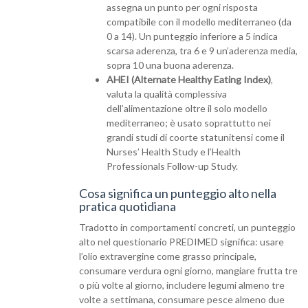
assegna un punto per ogni risposta
compatibile con il modello mediterraneo (da
0 a 14). Un punteggio inferiore a 5 indica
scarsa aderenza, tra 6 e 9 un’aderenza media,
sopra 10 una buona aderenza.
AHEI (Alternate Healthy Eating Index)
,
valuta la qualità complessiva
dell’alimentazione oltre il solo modello
mediterraneo; è usato soprattutto nei
grandi studi di coorte statunitensi come il
Nurses’ Health Study e l’Health
Professionals Follow-up Study.
Cosa significa un punteggio alto nella
pratica quotidiana
Tradotto in comportamenti concreti, un punteggio
alto nel questionario PREDIMED significa: usare
l’olio extravergine come grasso principale,
consumare verdura ogni giorno, mangiare frutta tre
o più volte al giorno, includere legumi almeno tre
volte a settimana, consumare pesce almeno due