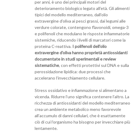
per anni, è uno dei principali motori del
deterioramento biologico legato all’età. Gli alimenti
tipici del modello mediterraneo, dall’olio
extravergine d’oliva ai pesci grassi, dai legumi alle
verdure colorate, contengono flavonoidi, omega-3
e polifenoli che modulano le risposte infiammatorie
sistemiche, riducendo i livelli di marcatori come la
proteina C-reattiva.
I polifenoli dell’olio
extravergine d’oliva hanno proprietà antiossidanti
documentate in studi sperimentali e review
sistematiche
, con effetti protettivi sul DNA e sulla
perossidazione lipidica: due processi che
accelerano l’invecchiamento cellulare.
Stress ossidativo e infiammazione si alimentano a
vicenda. Ridurre l’uno significa contenere l’altro. La
ricchezza di antiossidanti del modello mediterraneo
crea un ambiente metabolico meno favorevole
all’accumulo di danni cellulari, che è esattamente
ciò di cui l’organismo ha bisogno per invecchiare più
lentamente.