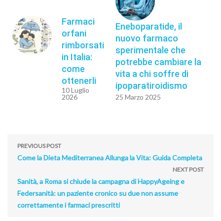
Farmaci
Eneboparatide, il
orfani
nuovo farmaco
rimborsati
sperimentale che
in Italia:
potrebbe cambiare la
come
vita a chi soffre di
ottenerli
ipoparatiroidismo
10 Luglio
2026
25 Marzo 2025
PREVIOUS POST
Come la Dieta Mediterranea Allunga la Vita: Guida Completa
NEXT POST
Sanità, a Roma si chiude la campagna di HappyAgeing e
Federsanità: un paziente cronico su due non assume
correttamente i farmaci prescritti