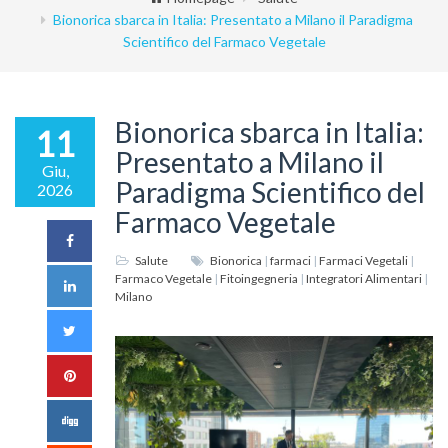
Bionorica sbarca in Italia: Presentato a Milano il Paradigma
Scientifico del Farmaco Vegetale
Bionorica sbarca in Italia:
11
Presentato a Milano il
Giu,
Paradigma Scientifico del
2026
Farmaco Vegetale
Salute
Bionorica
|
farmaci
|
Farmaci Vegetali
|
Farmaco Vegetale
|
Fitoingegneria
|
Integratori Alimentari
|
Milano