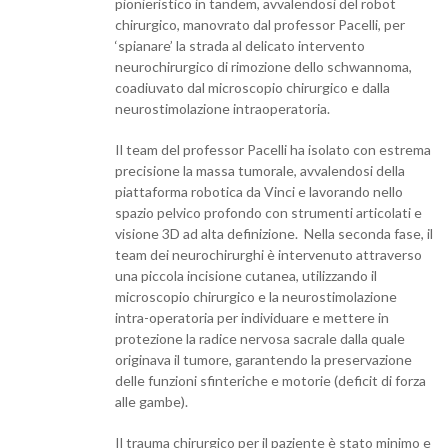
pionieristico in tandem, avvalendosi del robot
chirurgico, manovrato dal professor Pacelli, per
‘spianare’ la strada al delicato intervento
neurochirurgico di rimozione dello schwannoma,
coadiuvato dal microscopio chirurgico e dalla
neurostimolazione intraoperatoria.
Il team del professor Pacelli ha isolato con estrema
precisione la massa tumorale, avvalendosi della
piattaforma robotica da Vinci e lavorando nello
spazio pelvico profondo con strumenti articolati e
visione 3D ad alta definizione. Nella seconda fase, il
team dei neurochirurghi è intervenuto attraverso
una piccola incisione cutanea, utilizzando il
microscopio chirurgico e la neurostimolazione
intra-operatoria per individuare e mettere in
protezione la radice nervosa sacrale dalla quale
originava il tumore, garantendo la preservazione
delle funzioni sfinteriche e motorie (deficit di forza
alle gambe).
Il trauma chirurgico per il paziente è stato minimo e