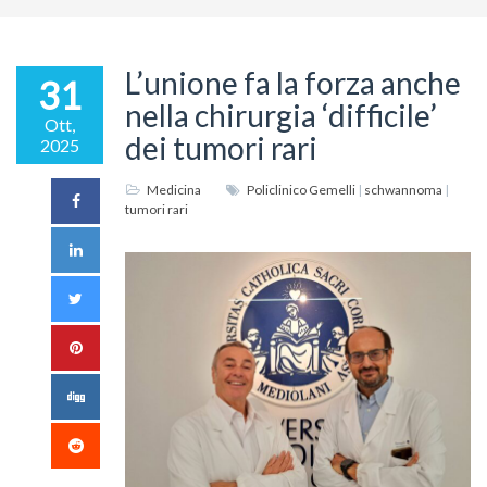
L’unione fa la forza anche
31
nella chirurgia ‘difficile’
Ott,
dei tumori rari
2025
Medicina
Policlinico Gemelli
|
schwannoma
|
tumori rari