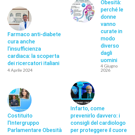
Obesità:
perché le
donne
vanno
curate in
Farmaco anti-diabete
modo
cura anche
diverso
l’insufficienza
dagli
cardiaca: la scoperta
uomini
dei ricercatori italiani
4 Giugno
4 Aprile 2024
2026
Infarto, come
Costituito
prevenirlo davvero: i
l’Intergruppo
consigli del cardiologo
Parlamentare Obesità
per proteggere il cuore