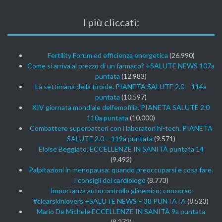
I più cliccati:
Fertility Forum ed efficienza energetica
(26.990)
Come si arriva al prezzo di un farmaco? +SALUTE NEWS 107a
puntata
(12.983)
La settimana della tiroide. PIANETA SALUTE 2.0 – 114a
puntata
(10.597)
XIV giornata mondiale dell’emofilia. PIANETA SALUTE 2.0
110a puntata
(10.000)
Combattere superbatteri con i laboratori hi-tech. PIANETA
SALUTE 2.0 – 119a puntata
(9.571)
Eloise Beggiato. ECCELLENZE IN SANITÀ puntata 14
(9.492)
Palpitazioni in menopausa: quando preoccuparsi e cosa fare.
I consigli del cardiologo
(8.773)
Importanza autocontrollo glicemico; concorso
#clearskinlovers +SALUTE NEWS – 38 PUNTATA
(8.523)
Mario De Michele ECCELLENZE IN SANITÀ 9a puntata
(8.272)