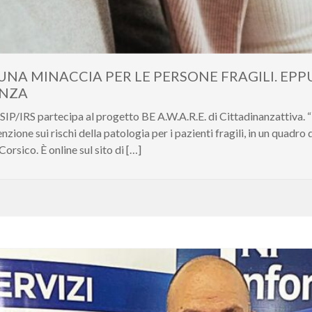
UNA MINACCIA PER LE PERSONE FRAGILI. EP
ENZA
 SIP/IRS partecipa al progetto BE A.W.A.R.E. di Cittadinanzattiva.
one sui rischi della patologia per i pazienti fragili, in un quadro di
orsico. È online sul sito di […]