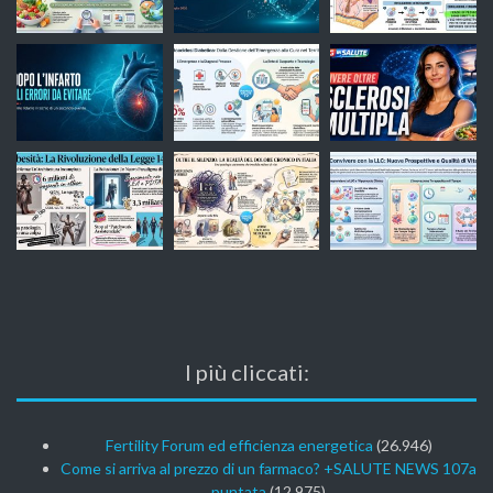
I più cliccati:
Fertility Forum ed efficienza energetica
(26.946)
Come si arriva al prezzo di un farmaco? +SALUTE NEWS 107a
puntata
(12.975)