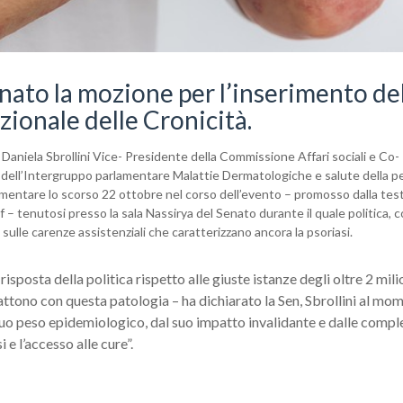
nato la mozione per l’inserimento de
zionale delle Cronicità.
 Daniela Sbrollini Vice- Presidente della Commissione Affari sociali e Co-
 dell’Intergruppo parlamentare Malattie Dermatologiche e salute della pe
lamentare lo scorso 22 ottobre nel corso dell’evento – promosso dalla test
ief – tenutosi presso la sala Nassirya del Senato durante il quale politica,
 sulle carenze assistenziali che caratterizzano ancora la psoriasi.
isposta della politica rispetto alle giuste istanze degli oltre 2 mili
ttono con questa patologia – ha dichiarato la Sen, Sbrollini al mo
 suo peso epidemiologico, dal suo impatto invalidante e dalle compl
 e l’accesso alle cure”.