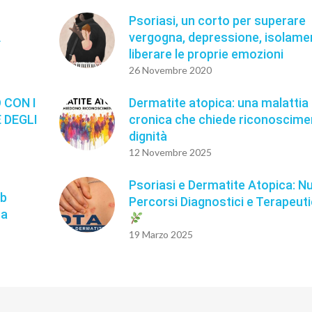
Psoriasi, un corto per superare
A
vergogna, depressione, isolame
liberare le proprie emozioni
26 Novembre 2020
 CON I
Dermatite atopica: una malattia
 DEGLI
cronica che chiede riconoscime
dignità
12 Novembre 2025
Psoriasi e Dermatite Atopica: N
ab
Percorsi Diagnostici e Terapeuti
fa
19 Marzo 2025