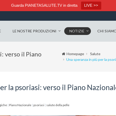
Guarda PIANETASALUTE.TV in diretta
LIVE >>
E
LE NOSTRE PRODUZIONI
NOTIZIE
CHI SIAM
: verso il Piano
Homepage
Salute
Una speranza in più per la psori
er la psoriasi: verso il Piano Naziona
giche
|
Piano Nazionale
|
psoriasi
|
salute della pelle