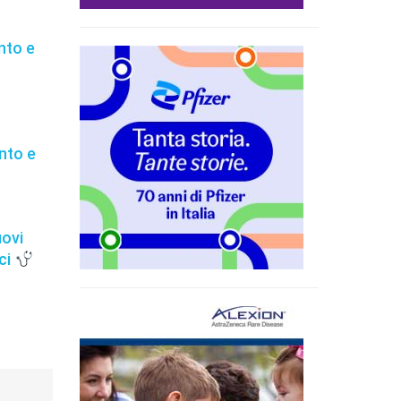
nto e
nto e
uovi
ci