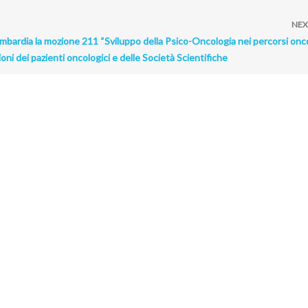
NEX
ombardia la mozione 211 “Sviluppo della Psico-Oncologia nei percorsi onco
ioni dei pazienti oncologici e delle Società Scientifiche