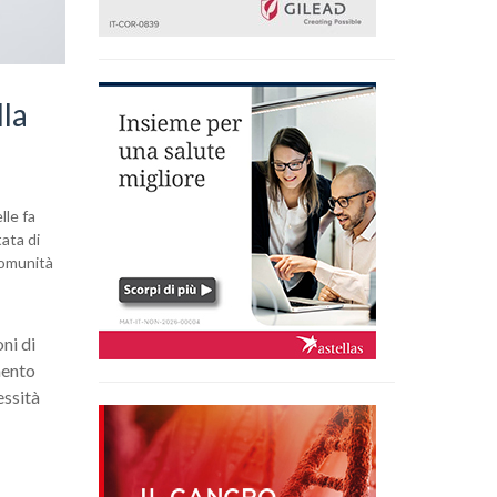
lla
lle fa
ata di
 comunità
oni di
mento
essità