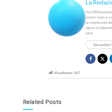
La Redazi
Dal 2000 lavoriamo
nostro team è com
la complessità del
rigore e indipen
sana.
See author'
Visualizzato:
567
Related Posts