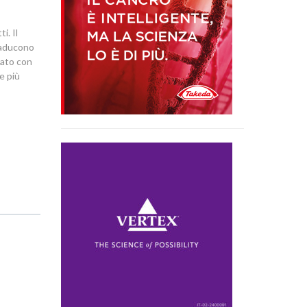
i. Il
traducono
icato con
e più