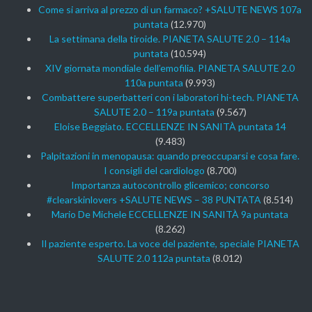
Come si arriva al prezzo di un farmaco? +SALUTE NEWS 107a
puntata
(12.970)
La settimana della tiroide. PIANETA SALUTE 2.0 – 114a
puntata
(10.594)
XIV giornata mondiale dell’emofilia. PIANETA SALUTE 2.0
110a puntata
(9.993)
Combattere superbatteri con i laboratori hi-tech. PIANETA
SALUTE 2.0 – 119a puntata
(9.567)
Eloise Beggiato. ECCELLENZE IN SANITÀ puntata 14
(9.483)
Palpitazioni in menopausa: quando preoccuparsi e cosa fare.
I consigli del cardiologo
(8.700)
Importanza autocontrollo glicemico; concorso
#clearskinlovers +SALUTE NEWS – 38 PUNTATA
(8.514)
Mario De Michele ECCELLENZE IN SANITÀ 9a puntata
(8.262)
Il paziente esperto. La voce del paziente, speciale PIANETA
SALUTE 2.0 112a puntata
(8.012)